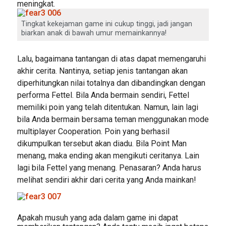
meningkat.
Tingkat kekejaman game ini cukup tinggi, jadi jangan
biarkan anak di bawah umur memainkannya!
Lalu, bagaimana tantangan di atas dapat memengaruhi
akhir cerita. Nantinya, setiap jenis tantangan akan
diperhitungkan nilai totalnya dan dibandingkan dengan
performa Fettel. Bila Anda bermain sendiri, Fettel
memiliki poin yang telah ditentukan. Namun, lain lagi
bila Anda bermain bersama teman menggunakan mode
multiplayer Cooperation. Poin yang berhasil
dikumpulkan tersebut akan diadu. Bila Point Man
menang, maka ending akan mengikuti ceritanya. Lain
lagi bila Fettel yang menang. Penasaran? Anda harus
melihat sendiri akhir dari cerita yang Anda mainkan!
Apakah musuh yang ada dalam game ini dapat