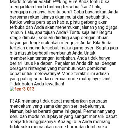
Mode terakhir adalah F**king Run! Anda tentu bisa
mengartikan tanda bintang tersebut ‘kan? Lalu,
mengapa namanya begitu seru? Coba bayangkan: Anda
bersama rekan lainnya akan mulai dari sebuah titik.
Ketika waktu persiapan habis, pintu gerbang akan
terbuka dan Anda akan menemukan jalanan yang dijaga
musuh. Lalu, apa tujuan Anda? Tentu saja lari! Begitu
stage dimulai, sebuah dinding asap dengan ribuan
bayangan tengkorak akan mengejar Anda! Bila Anda
tertelan dinding tersebut, maka game over! Begitu juga
bila musuh berhasil membunuh Anda. Untuk
memberikan tantangan tambahan, Anda tidak hanya
berlari lurus ke depan. Perjalanan Anda dihiasi dengan
beragam rintangan yang membutuhkan pemikiran
cepat untuk melewatinya! Mode terakhir ini adalah
yang paling seru dari semua mode multiplayer lain!
Tidak boleh Anda lewatkan!
F3AR memang tidak dapat memberikan perasaan
mencekam yang sama dengan seri sebelumnya.
Namun, bukan berarti game ini gagal. Permainan yang
seru dan mode multiplayer yang sangat menarik dapat
menjadi keunggulannya. Apalagi bila Anda memang
tidak suka memainkan game horor dan lebih suka