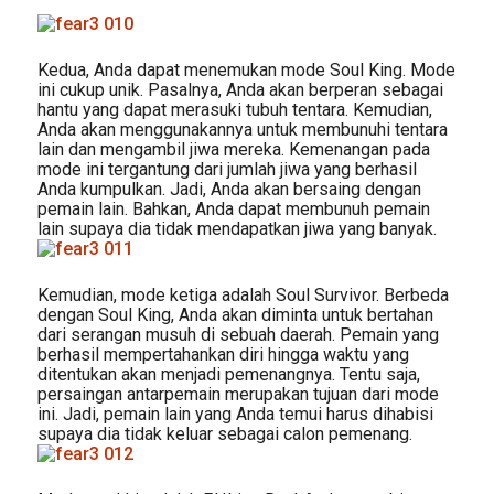
Kedua, Anda dapat menemukan mode Soul King. Mode
ini cukup unik. Pasalnya, Anda akan berperan sebagai
hantu yang dapat merasuki tubuh tentara. Kemudian,
Anda akan menggunakannya untuk membunuhi tentara
lain dan mengambil jiwa mereka. Kemenangan pada
mode ini tergantung dari jumlah jiwa yang berhasil
Anda kumpulkan. Jadi, Anda akan bersaing dengan
pemain lain. Bahkan, Anda dapat membunuh pemain
lain supaya dia tidak mendapatkan jiwa yang banyak.
Kemudian, mode ketiga adalah Soul Survivor. Berbeda
dengan Soul King, Anda akan diminta untuk bertahan
dari serangan musuh di sebuah daerah. Pemain yang
berhasil mempertahankan diri hingga waktu yang
ditentukan akan menjadi pemenangnya. Tentu saja,
persaingan antarpemain merupakan tujuan dari mode
ini. Jadi, pemain lain yang Anda temui harus dihabisi
supaya dia tidak keluar sebagai calon pemenang.