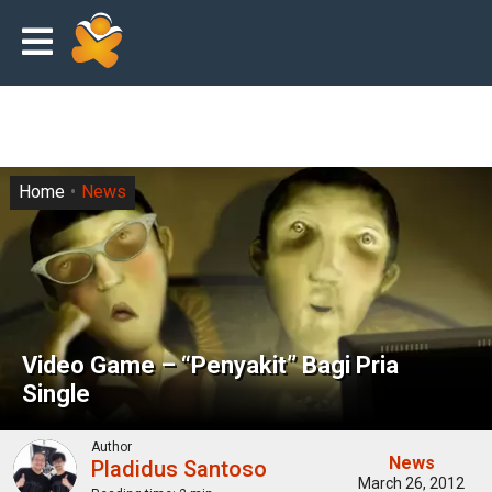
Home
News
Video Game – “Penyakit” Bagi Pria
Single
Author
News
Pladidus Santoso
March 26, 2012