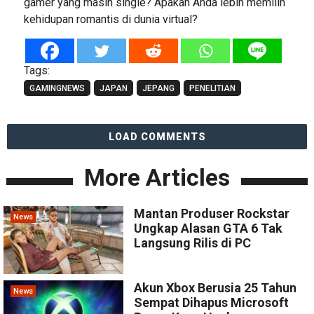
gamer yang masih single? Apakah Anda lebih memilih
kehidupan romantis di dunia virtual?
Tags:
GAMINGNEWS
JAPAN
JEPANG
PENELITIAN
LOAD COMMENTS
More Articles
Mantan Produser Rockstar
News
Ungkap Alasan GTA 6 Tak
Langsung Rilis di PC
Akun Xbox Berusia 25 Tahun
News
Sempat Dihapus Microsoft