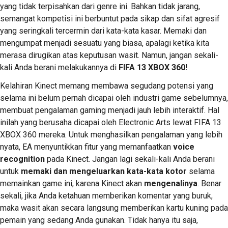
yang tidak terpisahkan dari genre ini. Bahkan tidak jarang,
semangat kompetisi ini berbuntut pada sikap dan sifat agresif
yang seringkali tercermin dari kata-kata kasar. Memaki dan
mengumpat menjadi sesuatu yang biasa, apalagi ketika kita
merasa dirugikan atas keputusan wasit. Namun, jangan sekali-
kali Anda berani melakukannya di
FIFA 13 XBOX 360!
Kelahiran Kinect memang membawa segudang potensi yang
selama ini belum pernah dicapai oleh industri game sebelumnya,
membuat pengalaman gaming menjadi jauh lebih interaktif. Hal
inilah yang berusaha dicapai oleh Electronic Arts lewat FIFA 13
XBOX 360 mereka. Untuk menghasilkan pengalaman yang lebih
nyata, EA menyuntikkan fitur yang memanfaatkan
voice
recognition
pada Kinect. Jangan lagi sekali-kali Anda berani
untuk
memaki dan mengeluarkan kata-kata kotor
selama
memainkan game ini, karena Kinect akan
mengenalinya
. Benar
sekali, jika Anda ketahuan memberikan komentar yang buruk,
maka wasit akan secara langsung memberikan kartu kuning pada
pemain yang sedang Anda gunakan. Tidak hanya itu saja,