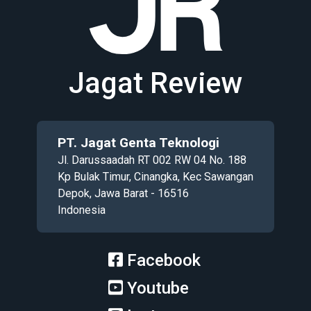
Jagat Review
PT. Jagat Genta Teknologi
Jl. Darussaadah RT 002 RW 04 No. 188
Kp Bulak Timur, Cinangka, Kec Sawangan
Depok, Jawa Barat - 16516
Indonesia
Facebook
Youtube