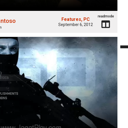
readmode
Features
PC
antoso
September 6, 2012
n