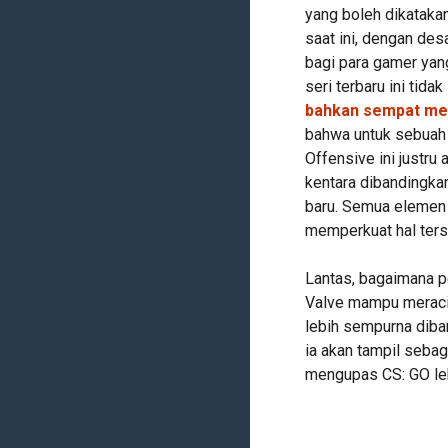
yang boleh dikatakan
saat ini, dengan desa
bagi para gamer yan
seri terbaru ini tid
bahkan sempat me
bahwa untuk sebuah a
Offensive ini justru
kentara dibandingka
baru. Semua elemen 
memperkuat hal ters
Lantas, bagaimana p
Valve mampu meracik
lebih sempurna diba
ia akan tampil sebag
mengupas CS: GO leb