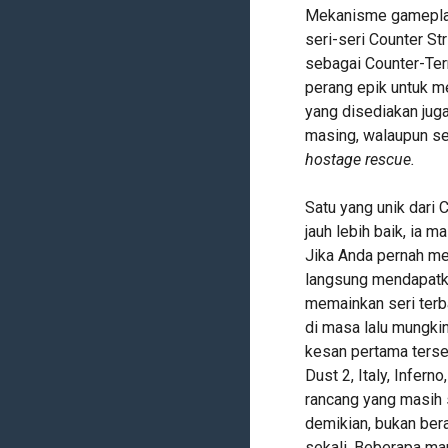
Mekanisme gameplay
seri-seri Counter S
sebagai Counter-Terr
perang epik untuk 
yang disediakan jug
masing, walaupun se
hostage rescue.
Satu yang unik dari 
jauh lebih baik, ia 
Jika Anda pernah me
langsung mendapatka
memainkan seri terb
di masa lalu mungki
kesan pertama terse
Dust 2, Italy, Infern
rancang yang masih 
demikian, bukan bera
sekali. Beberapa m