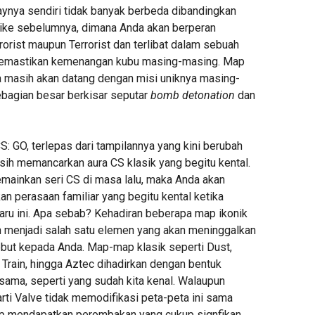
nya sendiri tidak banyak berbeda dibandingkan
trike sebelumnya, dimana Anda akan berperan
orist maupun Terrorist dan terlibat dalam sebuah
memastikan kemenangan kubu masing-masing. Map
a masih akan datang dengan misi uniknya masing-
bagian besar berkisar seputar
bomb detonation
dan
CS: GO, terlepas dari tampilannya yang kini berubah
masih memancarkan aura CS klasik yang begitu kental.
mainkan seri CS di masa lalu, maka Anda akan
n perasaan familiar yang begitu kental ketika
aru ini. Apa sebab? Kehadiran beberapa map ikonik
n menjadi salah satu elemen yang akan meninggalkan
but kepada Anda. Map-map klasik seperti Dust,
o, Train, hingga Aztec dihadirkan dengan bentuk
sama, seperti yang sudah kita kenal. Walaupun
rti Valve tidak memodifikasi peta-peta ini sama
ap mendapatkan perombakan yang cukup signfikan