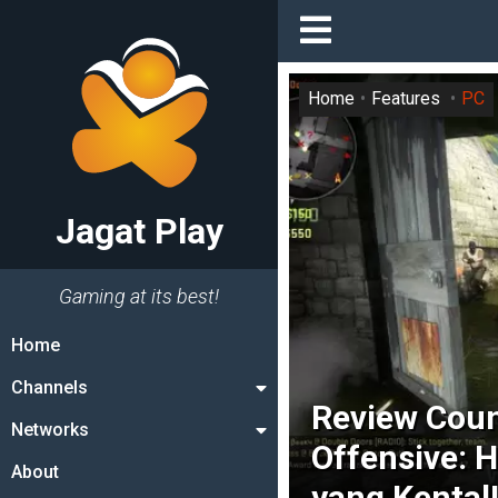
Home
Features
PC
Jagat Play
Gaming at its best!
Home
Channels
Review Count
Networks
Offensive: 
About
yang Kental