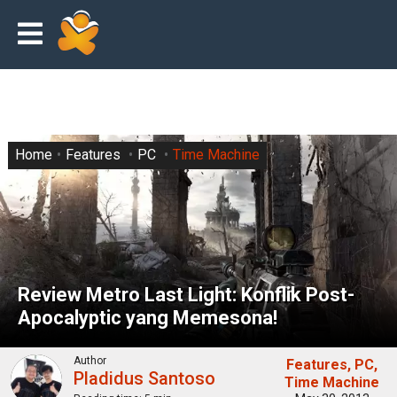
Home
Features
PC
Time Machine
Review Metro Last Light: Konflik Post-
Apocalyptic yang Memesona!
Author
Features
PC
Pladidus Santoso
Time Machine