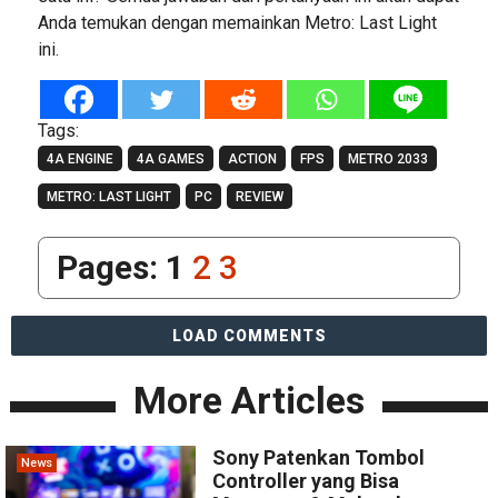
Anda temukan dengan memainkan Metro: Last Light
ini.
Tags:
4A ENGINE
4A GAMES
ACTION
FPS
METRO 2033
METRO: LAST LIGHT
PC
REVIEW
Pages:
1
2
3
LOAD COMMENTS
More Articles
Sony Patenkan Tombol
News
Controller yang Bisa