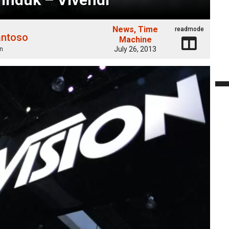
News
Time
readmode
antoso
Machine
July 26, 2013
n