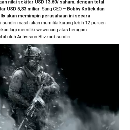
n nilai sekitar USD 13,60/ saham, dengan total
itar USD 5,83 miliar
. Sang CEO –
Bobby Kotick dan
elly akan memimpin perusahaan ini secara
di sendiri masih akan memiliki kurang lebih 12 persen
akan lagi memiliki wewenang atas beragam
il oleh Activision Blizzard sendiri.