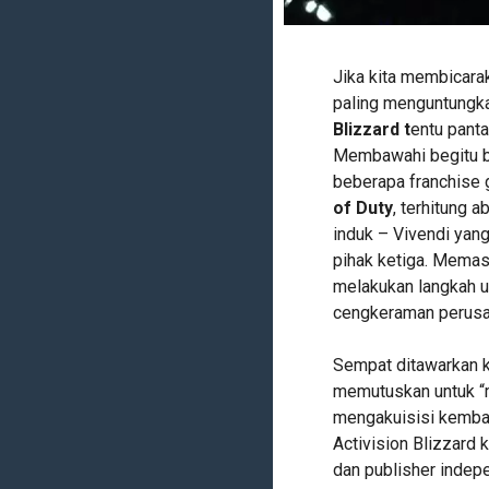
Jika kita membicara
paling menguntungka
Blizzard t
entu panta
Membawahi begitu b
beberapa franchise 
of Duty
, terhitung 
induk – Vivendi yang
pihak ketiga. Memast
melakukan langkah u
cengkeraman perusa
Sempat ditawarkan ke
memutuskan untuk “m
mengakuisisi kembal
Activision Blizzard 
dan publisher indep