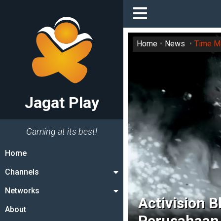
Home
News
Time M
Jagat Play
Gaming at its best!
Home
Channels
Networks
Activision B
About
Perusahaan 