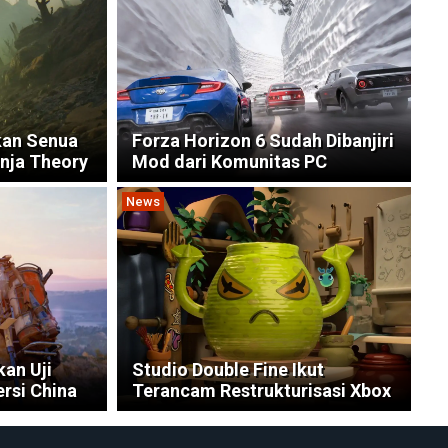
kan Senua
Forza Horizon 6 Sudah Dibanjiri
inja Theory
Mod dari Komunitas PC
News
kan Uji
Studio Double Fine Ikut
rsi China
Terancam Restrukturisasi Xbox