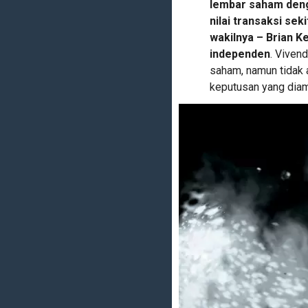
lembar saham denga
nilai transaksi sek
wakilnya – Brian K
independen
. Viven
saham, namun tidak 
keputusan yang diamb