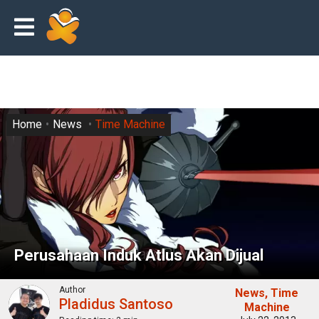
Home
News
Time Machine
Perusahaan Induk Atlus Akan Dijual
Author
News
Time
Pladidus Santoso
Machine