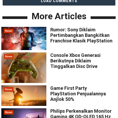
LOAD COMMENTS
More Articles
Rumor: Sony Diklaim
News
Pertimbangkan Bangkitkan
Franchise Klasik PlayStation
Console Xbox Generasi
News
Berikutnya Diklaim
Tinggalkan Disc Drive
Game First Party
News
PlayStation Penjualannya
Anjlok 50%
Philips Perkenalkan Monitor
News
Gaming 4K QD-OLED 165 Hz