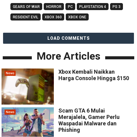
GEARS OF WAR
HORROR
PC
PLAYSTATION 4
PS 3
RESIDENT EVIL
XBOX 360
XBOX ONE
LOAD COMMENTS
More Articles
Xbox Kembali Naikkan
News
Harga Console Hingga $150
Scam GTA 6 Mulai
News
Merajalela, Gamer Perlu
Waspadai Malware dan
Phishing