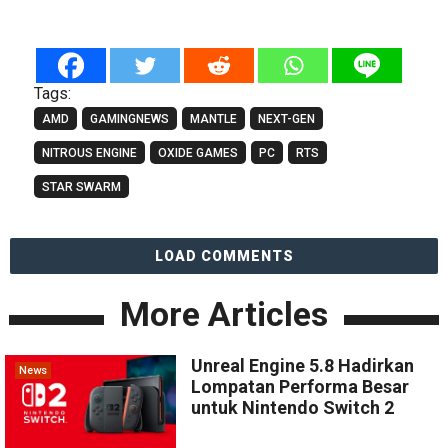
Tags:
AMD
GAMINGNEWS
MANTLE
NEXT-GEN
NITROUS ENGINE
OXIDE GAMES
PC
RTS
STAR SWARM
LOAD COMMENTS
More Articles
Unreal Engine 5.8 Hadirkan
News
Lompatan Performa Besar
untuk Nintendo Switch 2