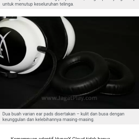
untuk menutup keseluruhan telinga.
Dua buah varian ear pads disertakan – kulit dan busa dengan
keunggulan dan kelebihannya masing-masing.