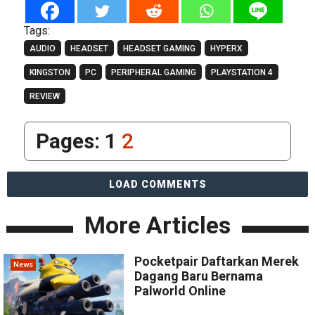
Tags:
AUDIO
HEADSET
HEADSET GAMING
HYPERX
KINGSTON
PC
PERIPHERAL GAMING
PLAYSTATION 4
REVIEW
Pages:
1
2
LOAD COMMENTS
More Articles
Pocketpair Daftarkan Merek
News
Dagang Baru Bernama
Palworld Online