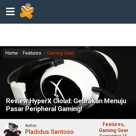
Home
Features
Gaming Gear
Review HyperX Cloud: Gebrakan Menuju
Pasar Peripheral Gaming!
Features
Author
Gaming Gear
Pladidus Santoso