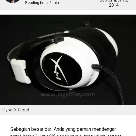
September 15,
Reading time:
5 min
2014
HyperX Cloud
Sebagian besar dari Anda yang pernah mendengar