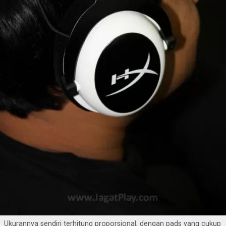
Ukurannya sendiri terhitung proporsional, dengan pads yang cukup