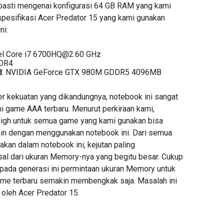
pasti mengenai konfigurasi 64 GB RAM yang kami
 spesifikasi Acer Predator 15 yang kami gunakan
ni:
tel Core i7
6700HQ@2.60
GHz
DDR4
d
: NVIDIA GeForce GTX 980M GDDR5 4096MB
liber kekuatan yang dikandungnya, notebook ini sangat
i game AAA terbaru. Menurut perkiraan kami,
High untuk semua game yang kami gunakan bisa
ain dengan menggunakan notebook ini. Dari semua
kan dalam notebook ini, kejutan paling
l dari ukuran Memory-nya yang begitu besar. Cukup
ada generasi ini permintaan ukuran Memory untuk
me terbaru semakin membengkak saja. Masalah ini
oleh Acer Predator 15.