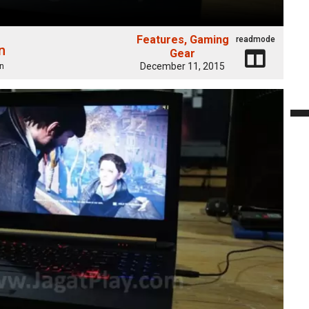
Features
Gaming
readmode
n
Gear
December 11, 2015
n