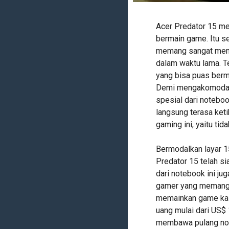
Acer Predator 15 me
bermain game. Itu se
memang sangat memb
dalam waktu lama. T
yang bisa puas berm
Demi mengakomodasi 
spesial dari noteboo
langsung terasa ke
gaming ini, yaitu ti
Bermodalkan layar 15
Predator 15 telah si
dari notebook ini jug
gamer yang memang 
memainkan game kali
uang mulai dari US$
membawa pulang note