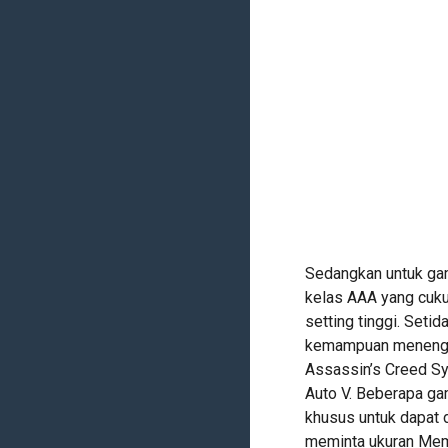
Sedangkan untuk ga
kelas AAA yang cuku
setting tinggi. Seti
kemampuan menengah.
Assassin’s Creed Syn
Auto V. Beberapa g
khusus untuk dapat 
meminta ukuran Mem