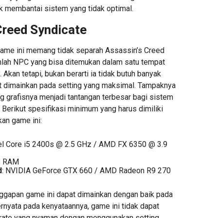
 membantai sistem yang tidak optimal.
Creed Syndicate
, game ini memang tidak separah Assassin’s Creed
umlah NPC yang bisa ditemukan dalam satu tempat
 Akan tetapi, bukan berarti ia tidak butuh banyak
t dimainkan pada setting yang maksimal. Tampaknya
g grafisnya menjadi tantangan terbesar bagi sistem
Berikut spesifikasi minimum yang harus dimiliki
an game ini:
tel Core i5 2400s @ 2.5 GHz / AMD FX 6350 @ 3.9
B RAM
d
: NVIDIA GeForce GTX 660 / AMD Radeon R9 270
ggapan game ini dapat dimainkan dengan baik pada
ernyata pada kenyataannya, game ini tidak dapat
 rate yang nyaman dengan menggunakan setting