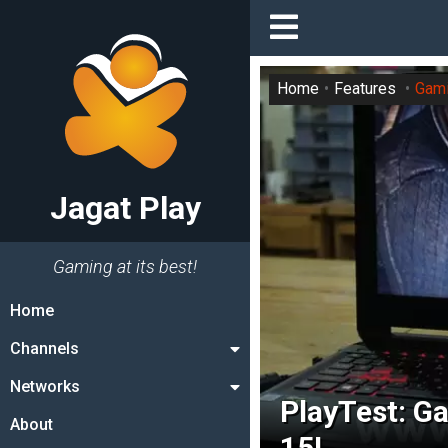
Home
Features
Gami
Jagat Play
Gaming at its best!
Home
Channels
Networks
PlayTest: G
About
15!