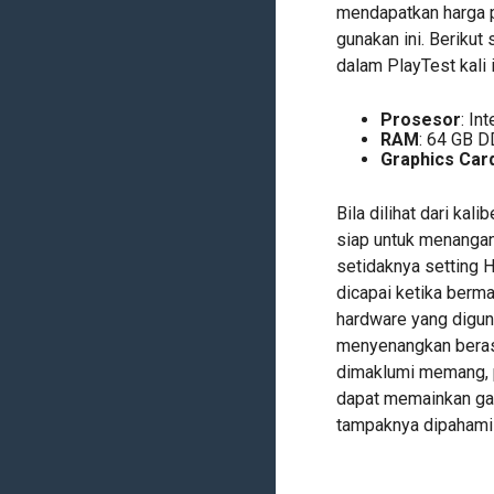
mendapatkan harga 
gunakan ini. Berikut
dalam PlayTest kali i
Prosesor
: In
RAM
: 64 GB 
Graphics Car
Bila dilihat dari ka
siap untuk menangan
setidaknya setting 
dicapai ketika berm
hardware yang diguna
menyenangkan berasa
dimaklumi memang, p
dapat memainkan ga
tampaknya dipahami 