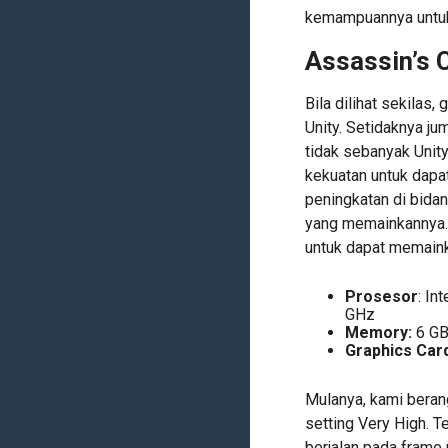
kemampuannya untuk
Assassin’s 
Bila dilihat sekilas
Unity. Setidaknya j
tidak sebanyak Unity.
kekuatan untuk dapa
peningkatan di bidan
yang memainkannya. 
untuk dapat memaink
Prosesor
: In
GHz
Memory:
6 G
Graphics Car
Mulanya, kami beran
setting Very High. T
berjalan pada frame