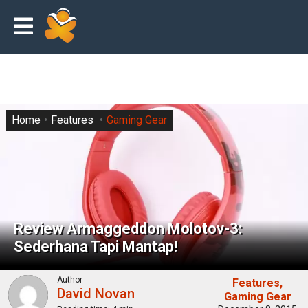
Home
Features
Gaming Gear
Review Armaggeddon Molotov-3:
Sederhana Tapi Mantap!
Author
Features
David Novan
Gaming Gear