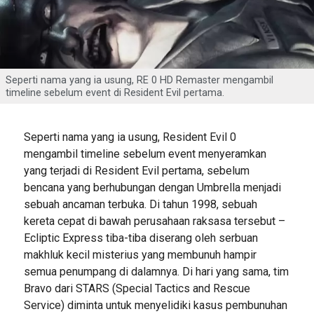
Seperti nama yang ia usung, RE 0 HD Remaster mengambil
timeline sebelum event di Resident Evil pertama.
Seperti nama yang ia usung, Resident Evil 0
mengambil timeline sebelum event menyeramkan
yang terjadi di Resident Evil pertama, sebelum
bencana yang berhubungan dengan Umbrella menjadi
sebuah ancaman terbuka. Di tahun 1998, sebuah
kereta cepat di bawah perusahaan raksasa tersebut –
Ecliptic Express tiba-tiba diserang oleh serbuan
makhluk kecil misterius yang membunuh hampir
semua penumpang di dalamnya. Di hari yang sama, tim
Bravo dari STARS (Special Tactics and Rescue
Service) diminta untuk menyelidiki kasus pembunuhan