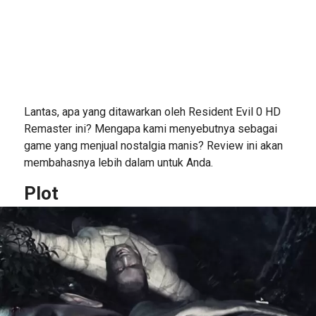
Lantas, apa yang ditawarkan oleh Resident Evil 0 HD
Remaster ini? Mengapa kami menyebutnya sebagai
game yang menjual nostalgia manis? Review ini akan
membahasnya lebih dalam untuk Anda.
Plot