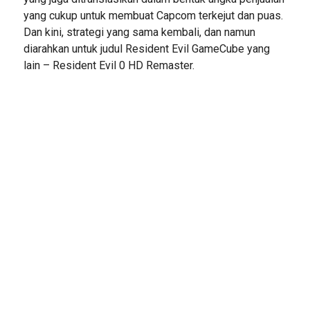
yang cukup untuk membuat Capcom terkejut dan puas.
Dan kini, strategi yang sama kembali, dan namun
diarahkan untuk judul Resident Evil GameCube yang
lain – Resident Evil 0 HD Remaster.