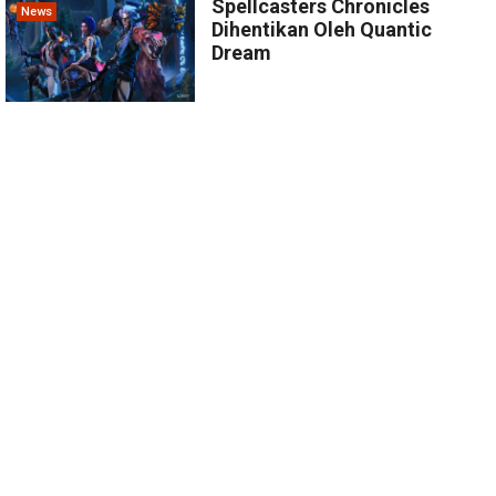
Spellcasters Chronicles
News
Dihentikan Oleh Quantic
Dream