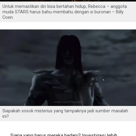
Untuk memastikan diri bisa bertahan hidup, Rebecca – anggota
muda STARS harus bahu-membahu dengan si buronan – Billy
Coen.
Siapakah sosok misterius yang tampaknya jadi sumber masalah
ini?
Siapa yang harus mereka hadapi? Investigasi lebih