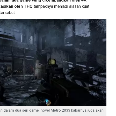
 dalam dua game yang dikembangkan oleh 4A
kasikan oleh THQ
tampaknya menjadi alasan kuat
tersebut.
an dalam dua seri game, novel Metro 2033 kabarnya juga akan