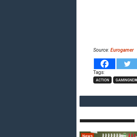
Source:
Eurogamer
Tags:
ACTION
GAMINGNE
News