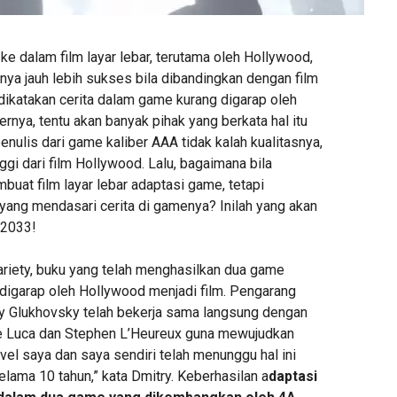
ke dalam film layar lebar, terutama oleh Hollywood,
nya jauh lebih sukses bila dibandingkan dengan film
dikatakan cerita dalam game kurang digarap oleh
ernya, tentu akan banyak pihak yang berkata hal itu
penulis dari game kaliber AAA tidak kalah kualitasnya,
nggi dari film Hollywood. Lalu, bagaimana bila
uat film layar lebar adaptasi game, tetapi
ang mendasari cerita di gamenya? Inilah yang akan
 2033!
Variety, buku yang telah menghasilkan dua game
igarap oleh Hollywood menjadi film. Pengarang
ry Glukhovsky telah bekerja sama langsung dengan
e Luca dan Stephen L’Heureux guna mewujudkan
vel saya dan saya sendiri telah menunggu hal ini
lama 10 tahun,” kata Dmitry. Keberhasilan a
daptasi