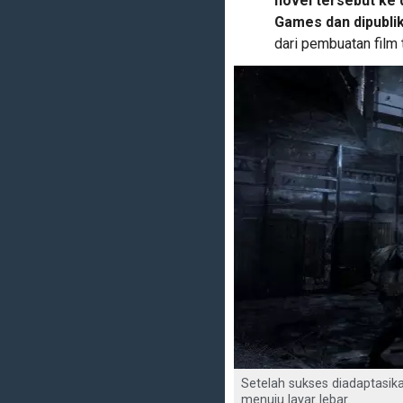
novel tersebut ke
Games dan dipubli
dari pembuatan film 
Setelah sukses diadaptasik
menuju layar lebar.