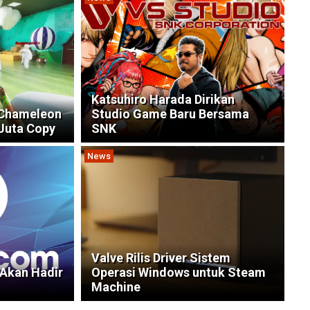
Katsuhiro Harada Dirikan
 Chameleon
Studio Game Baru Bersama
Juta Copy
SNK
News
Valve Rilis Driver Sistem
 Akan Hadir
Operasi Windows untuk Steam
Machine