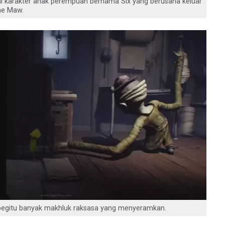
i karakter anak perempuan bernama Six yang berusaha keluar
he Maw.
egitu banyak makhluk raksasa yang menyeramkan.