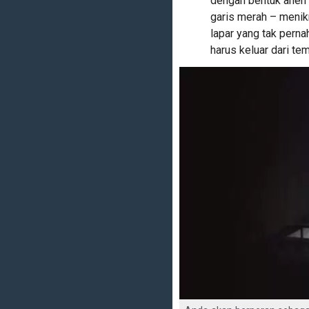
dengan bentuk aneh
garis merah – menik
lapar yang tak pernah
harus keluar dari te