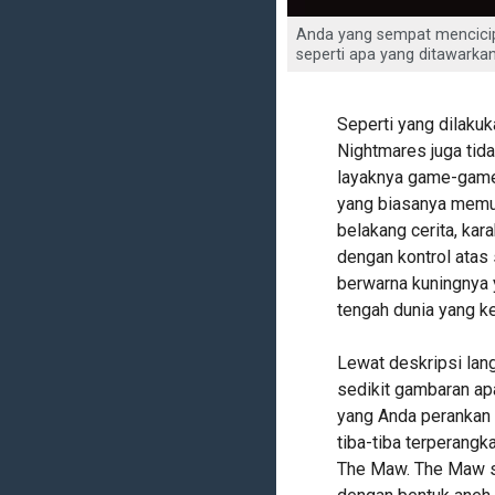
Anda yang sempat mencicip
seperti apa yang ditawarkan
Seperti yang dilaku
Nightmares juga tid
layaknya game-game
yang biasanya memu
belakang cerita, kar
dengan kontrol atas
berwarna kuningnya y
tengah dunia yang k
Lewat deskripsi lang
sedikit gambaran ap
yang Anda perankan 
tiba-tiba terperan
The Maw. The Maw se