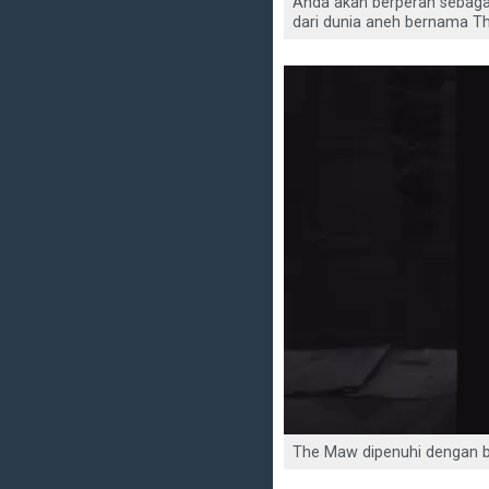
Anda akan berperan sebaga
dari dunia aneh bernama T
The Maw dipenuhi dengan b