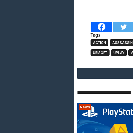
Tags:
ACTION
ASSSASSIN'
UBISOFT
UPLAY
V
News