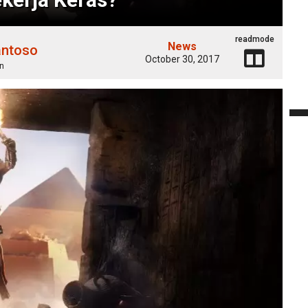
readmode
News
antoso
October 30, 2017
n