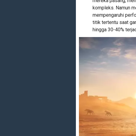
mereka pasang, memb
kompleks. Namun men
mempengaruhi perform
titik tertentu saat
hingga 30-40% terjad