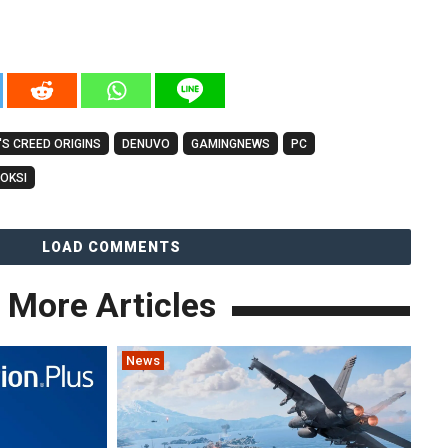
S CREED ORIGINS
DENUVO
GAMINGNEWS
PC
OKSI
LOAD COMMENTS
More Articles
News