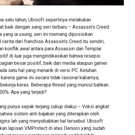
a satu tahun, Ubisoft sepertinya melakukan
at baik dengan sang seri terbaru – Assassin’s Creed
a yang ia usung, seri ini memang diposisikan
cerita dari franchise Assassin’s Creed itu sendiri,
n konflik awal antara para Assassin dan Templar.
ositif di luar juga mengindikasikan bahwa resepsi
agian besar positif, baik dari media ataupun gamer.
da satu hal yang menarik di versi PC. Keluhan
rena game ini secara tidak rasional kabarnya,
ekerja keras. Beberapa thread yang muncul bahkan
00%. Apa yang terjadi?
ang punya sepak terjang cukup diakui – Voksi angkat
bahwa sistem anti-bajakan yang diterapkan oleh
igins lah yang menyebabkan hal tersebut. Ubisoft
an lapisan VMProtect di atas Denuvo yang sudah