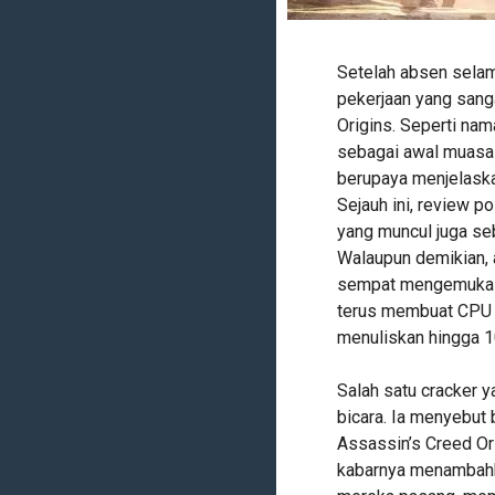
Setelah absen selam
pekerjaan yang sang
Origins. Seperti nam
sebagai awal muasal 
berupaya menjelaska
Sejauh ini, review p
yang muncul juga seb
Walaupun demikian, a
sempat mengemuka ka
terus membuat CPU b
menuliskan hingga 1
Salah satu cracker y
bicara. Ia menyebut 
Assassin’s Creed Or
kabarnya menambahk