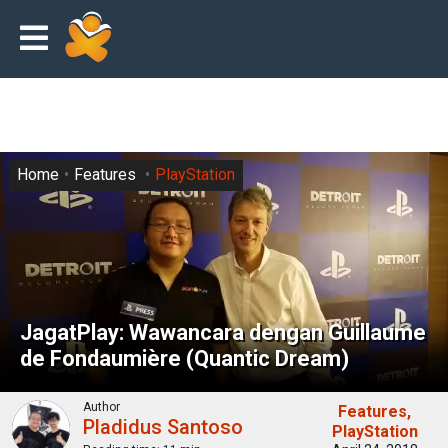
Home
Features
PlayStation
JagatPlay: Wawancara dengan Guillaume
de Fondaumière (Quantic Dream)
Author
Features
Pladidus Santoso
PlayStation