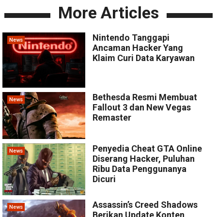
More Articles
Nintendo Tanggapi
News
Ancaman Hacker Yang
Klaim Curi Data Karyawan
Bethesda Resmi Membuat
News
Fallout 3 dan New Vegas
Remaster
Penyedia Cheat GTA Online
News
Diserang Hacker, Puluhan
Ribu Data Penggunanya
Dicuri
Assassin’s Creed Shadows
News
Berikan Update Konten