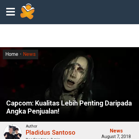
Home
News
Capcom: Kualitas Lebih Penting Daripada
Angka Penjualan!
Author
News
Pladidus Santoso
August 7, 2018