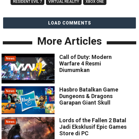
RESIDENT EVIL 7
VIRTUAL REALITY
XBOX ONE
LOAD COMMENTS
More Articles
Call of Duty: Modern
News
Warfare 4 Resmi
Diumumkan
Hasbro Batalkan Game
News
Dungeons & Dragons
Garapan Giant Skull
Lords of the Fallen 2 Batal
News
Jadi Eksklusif Epic Games
Store di PC