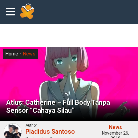
Home
News
Atlus: Catherine – Full Body Tanpa
Sensor “Cahaya Silau”
Author
News
Pladidus Santoso
November 26,