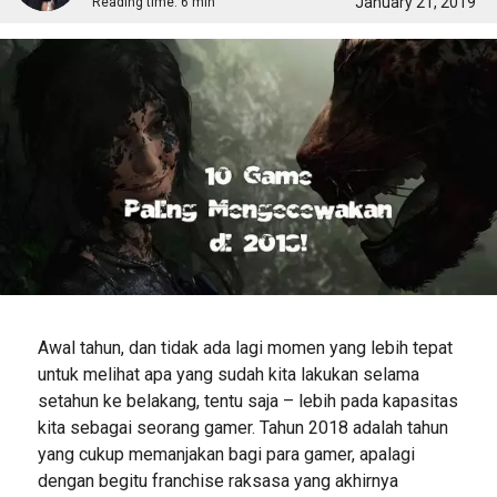
January 21, 2019
Reading time:
6 min
Awal tahun, dan tidak ada lagi momen yang lebih tepat
untuk melihat apa yang sudah kita lakukan selama
setahun ke belakang, tentu saja – lebih pada kapasitas
kita sebagai seorang gamer. Tahun 2018 adalah tahun
yang cukup memanjakan bagi para gamer, apalagi
dengan begitu franchise raksasa yang akhirnya