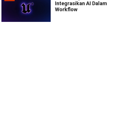
Integrasikan AI Dalam
Workflow