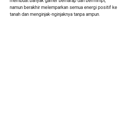
membuat banyak gamer berharap dan bermimpi,
namun berakhir melemparkan semua energi positif ke
tanah dan menginjak-nginjaknya tanpa ampun.