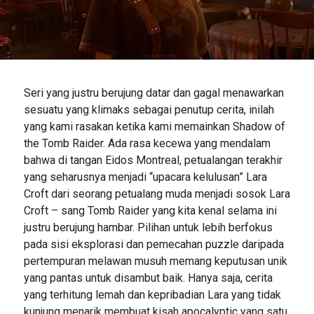
Seri yang justru berujung datar dan gagal menawarkan
sesuatu yang klimaks sebagai penutup cerita, inilah
yang kami rasakan ketika kami memainkan Shadow of
the Tomb Raider. Ada rasa kecewa yang mendalam
bahwa di tangan Eidos Montreal, petualangan terakhir
yang seharusnya menjadi “upacara kelulusan” Lara
Croft dari seorang petualang muda menjadi sosok Lara
Croft – sang Tomb Raider yang kita kenal selama ini
justru berujung hambar. Pilihan untuk lebih berfokus
pada sisi eksplorasi dan pemecahan puzzle daripada
pertempuran melawan musuh memang keputusan unik
yang pantas untuk disambut baik. Hanya saja, cerita
yang terhitung lemah dan kepribadian Lara yang tidak
kunjung menarik membuat kisah apocalyptic yang satu