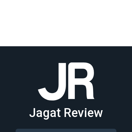
Jagat Review