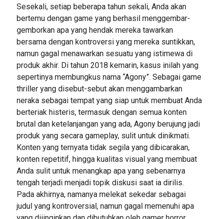
Sesekali, setiap beberapa tahun sekali, Anda akan
bertemu dengan game yang berhasil menggembar-
gemborkan apa yang hendak mereka tawarkan
bersama dengan kontroversi yang mereka suntikkan,
namun gagal menawarkan sesuatu yang istimewa di
produk akhir. Di tahun 2018 kemarin, kasus inilah yang
sepertinya membungkus nama “Agony”. Sebagai game
thriller yang disebut-sebut akan menggambarkan
neraka sebagai tempat yang siap untuk membuat Anda
berteriak histeris, termasuk dengan semua konten
brutal dan ketelanjangan yang ada, Agony berujung jadi
produk yang secara gameplay, sulit untuk dinikmati.
Konten yang ternyata tidak segila yang dibicarakan,
konten repetitif, hingga kualitas visual yang membuat
Anda sulit untuk menangkap apa yang sebenarnya
tengah terjadi menjadi topik diskusi saat ia dirilis.
Pada akhirnya, namanya melekat sekedar sebagai
judul yang kontroversial, namun gagal memenuhi apa
yang diiinginkan dan dibutuhkan oleh gamer horror.