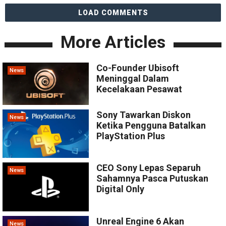
LOAD COMMENTS
More Articles
Co-Founder Ubisoft
News
Meninggal Dalam
Kecelakaan Pesawat
Sony Tawarkan Diskon
News
Ketika Pengguna Batalkan
PlayStation Plus
CEO Sony Lepas Separuh
News
Sahamnya Pasca Putuskan
Digital Only
Unreal Engine 6 Akan
News