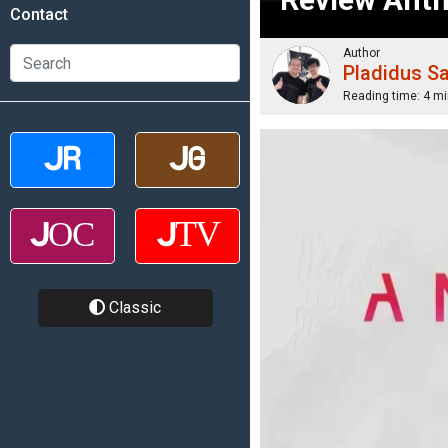
Contact
Author
Pladidus S
Reading time:
4 mi
Classic