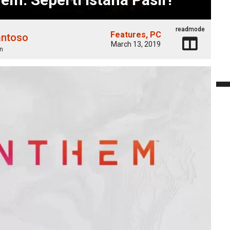
readmode
Features
PC
antoso
March 13, 2019
n