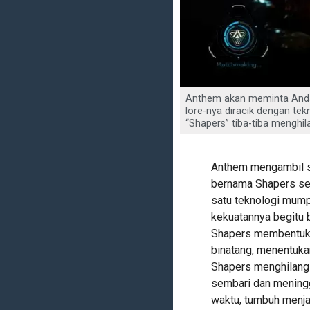
Anthem akan meminta Anda b
lore-nya diracik dengan te
“Shapers” tiba-tiba menghi
Anthem mengambil se
bernama Shapers se
satu teknologi mump
kekuatannya begitu 
Shapers membentuk 
binatang, menentuka
Shapers menghilang
sembari dan mening
waktu, tumbuh menjad