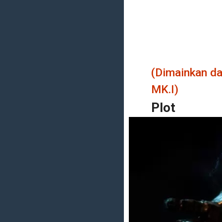
(Dimainkan d
MK.I
)
Plot