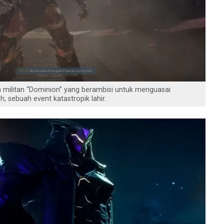
a militan “Dominion” yang berambisi untuk menguasai
 sebuah event katastropik lahir.