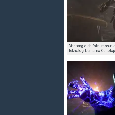
Diserang oleh faksi manusi
teknologi bernama Cenotaph,