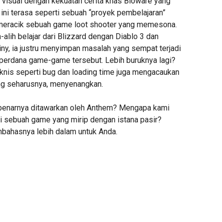
visual dengan kekuatan cerita khas Bioware yang
ini terasa seperti sebuah “proyek pembelajaran”
 meracik sebuah game loot shooter yang memesona.
-alih belajar dari Blizzard dengan Diablo 3 dan
ny, ia justru menyimpan masalah yang sempat terjadi
erdana game-game tersebut. Lebih buruknya lagi?
nis seperti bug dan loading time juga mengacaukan
ng seharusnya, menyenangkan.
ebenarnya ditawarkan oleh Anthem? Mengapa kami
 sebuah game yang mirip dengan istana pasir?
bahasnya lebih dalam untuk Anda.