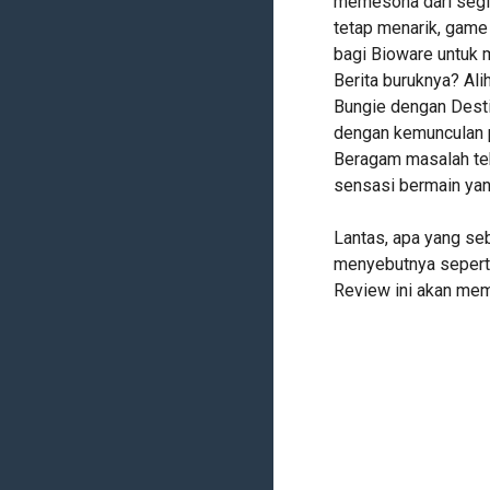
memesona dari segi 
tetap menarik, game 
bagi Bioware untuk
Berita buruknya? Alih
Bungie dengan Desti
dengan kemunculan p
Beragam masalah tek
sensasi bermain ya
Lantas, apa yang s
menyebutnya seperti
Review ini akan mem