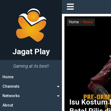
Home
News
Jagat Play
Gaming at its best!
Home
Channels
Networks
Isu Kostum 
About
Batal Rilis d