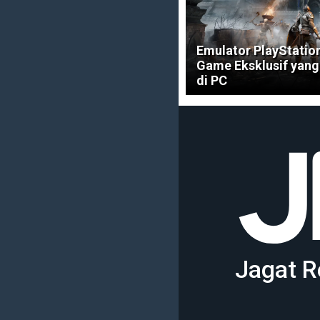
Emulator PlayStation
Game Eksklusif yang 
di PC
Jagat R