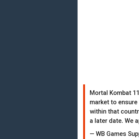
Mortal Kombat 11 
market to ensure 
within that count
a later date. We 
— WB Games Sup