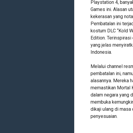
Playstation 4, banya
Games ini. Alasan u
kekerasan yang nota
Pembatalan ini terja
kostum DLC “Kold Wa
Edition. Terinspirasi
yang jelas menyiratk
Indonesia.
Melalui channel re
pembatalan ini, namu
alasannya. Mereka h
memastikan Mortal K
dalam negara yang di
membuka kemungkina
dikaji ulang di mas
penyesuaian.