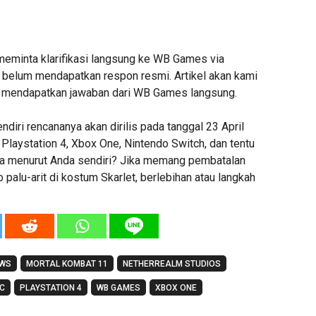
meminta klarifikasi langsung ke WB Games via
 belum mendapatkan respon resmi. Artikel akan kami
i mendapatkan jawaban dari WB Games langsung.
diri rencananya akan dirilis pada tanggal 23 April
Playstation 4, Xbox One, Nintendo Switch, dan tentu
na menurut Anda sendiri? Jika memang pembatalan
go palu-arit di kostum Skarlet, berlebihan atau langkah
EWS
MORTAL KOMBAT 11
NETHERREALM STUDIOS
C
PLAYSTATION 4
WB GAMES
XBOX ONE