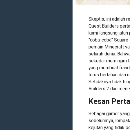
Skeptis, ini adalah
Quest Builders perta
kami langsung jatuh 
“coba-coba” Square E
pemain Minecraft ya
seluruh dunia. Bahwa
sekedar meminjam te
yang membuat franchi
terus bertahan dan 
Setidaknya tidak hin
Builders 2 dan mene
Kesan Pert
Sebagai gamer yang 
sebelumnya, lompata
kejutan yang tidak 