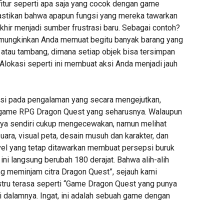
itur seperti apa saja yang cocok dengan game
astikan bahwa apapun fungsi yang mereka tawarkan
akhir menjadi sumber frustrasi baru. Sebagai contoh?
mungkinkan Anda memuat begitu banyak barang yang
 atau tambang, dimana setiap objek bisa tersimpan
Alokasi seperti ini membuat aksi Anda menjadi jauh
si pada pengalaman yang secara mengejutkan,
a game RPG Dragon Quest yang seharusnya. Walaupun
nya sendiri cukup mengecewakan, namun melihat
ara, visual peta, desain musuh dan karakter, dan
evel yang tetap ditawarkan membuat persepsi buruk
ni langsung berubah 180 derajat. Bahwa alih-alih
g meminjam citra Dragon Quest”, sejauh kami
stru terasa seperti “Game Dragon Quest yang punya
i dalamnya. Ingat, ini adalah sebuah game dengan