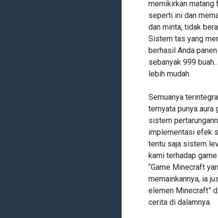
memikirkan matang f
seperti ini dan mem
dan minta, tidak ber
Sistem tas yang me
berhasil Anda panen
sebanyak 999 buah. 
lebih mudah.
Semuanya terintegra
ternyata punya aur
sistem pertarungan
implementasi efek su
tentu saja sistem l
kami terhadap game i
“Game Minecraft yan
memainkannya, ia ju
elemen Minecraft” d
cerita di dalamnya.