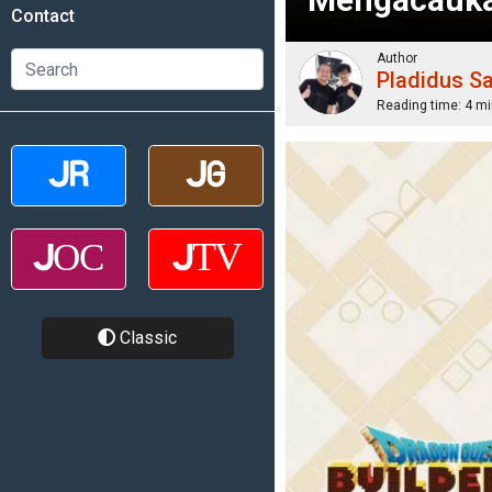
Contact
Author
Pladidus S
Reading time:
4 mi
Classic