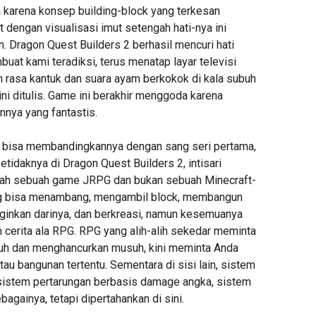
karena konsep building-block yang terkesan
dengan visualisasi imut setengah hati-nya ini
n. Dragon Quest Builders 2 berhasil mencuri hati
at kami teradiksi, terus menatap layar televisi
rasa kantuk dan suara ayam berkokok di kala subuh
 ini ditulis. Game ini berakhir menggoda karena
nya yang fantastis.
k bisa membandingkannya dengan sang seri pertama,
tidaknya di Dragon Quest Builders 2, intisari
lah sebuah game JRPG dan bukan sebuah Minecraft-
g bisa menambang, mengambil block, membangun
ginkan darinya, dan berkreasi, namun kesemuanya
 cerita ala RPG. RPG yang alih-alih sekedar meminta
h dan menghancurkan musuh, kini meminta Anda
u bangunan tertentu. Sementara di sisi lain, sistem
i sistem pertarungan berbasis damage angka, sistem
ebagainya, tetapi dipertahankan di sini.