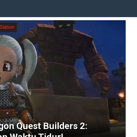
Station
gon Quest Builders 2:
n Waktu Tidur!