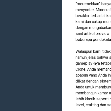
“meremehkan” hanya 
menyontek Minecraft 
berakhir terbantahka
kami dan cukup membu
dengan mengabaikan 
saat artikel preview
beberapa pendekatan
Walaupun kami tida
namun jelas bahwa se
gameplay-nya tetap
Clone. Anda meman
apapun yang Anda in
diikat dengan sistem
Anda untuk membunu
membangun kamar ata
lebih klasik sepert
level, crafting dan s