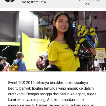
September 23,
Reading time:
3 min
2019
Event TGS 2019 akhirnya berakhir, lebih tepatnya,
begitu banyak liputan tertunda yang masuk ke dalam
draft kami. Dengan bangga dan penuh kelegaan, tugas
kami akhirnya rampung. Ada kesempatan untuk
mencicipi begitu banyak game-game terbaru dengan