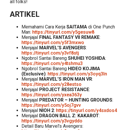
all folks!
ARTIKEL
Memahami Cara Kerja
SAITAMA
di One Punch
Man:
https://tinyurl.com/y5gesuw8
Menjajal
FINAL FANTASY VII REMAKE
:
https://tinyurl.com/y5f3mxwo
Menjajal
MARVEL’S AVENGERS
:
https://tinyurl.com/y3vf8stj
Ngobrol Santai Bareng
SHUHEI YOSHIDA
:
https://tinyurl.com/y4tshmu3
Ngobrol Santai Bareng
HIDEO KOJIMA
(Exclusive)
:
https://tinyurl.com/y3oyq3ln
Menjajal
MARVEL’S IRON MAN VR
:
https://tinyurl.com/y28estso
Menjajal
PROJECT RESISTANCE
:
https://tinyurl.com/yxea363y
Menjajal
PREDATOR – HUNTING GROUNDS
:
https://tinyurl.com/y5oj7gvv
Menjajal
NIOH 2
:
https://tinyurl.com/y4sxdos4
Menjajal
DRAGON BALL Z: KAKAROT
:
https://tinyurl.com/y3vgyddo
Detail Baru Marvel’s Avengers: