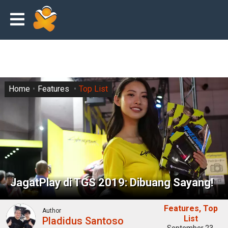
Home
Features
Top List
JagatPlay di TGS 2019: Dibuang Sayang!
Features
Top
Author
List
Pladidus Santoso