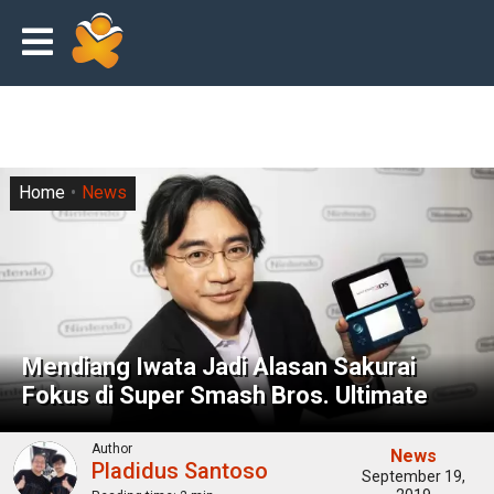
Home
News
Mendiang Iwata Jadi Alasan Sakurai
Fokus di Super Smash Bros. Ultimate
Author
News
Pladidus Santoso
September 19,