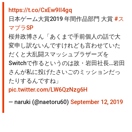
https://t.co/CxEw9II4gq
日本ゲーム大賞2019 年間作品部門 大賞
#ス
マブラSP
桜井政博さん「あくまで手前個人の話で大
変申し訳ないんですけれども言わせていた
だくと大乱闘スマッシュブラザーズを
Switchで作るというのは故・岩田社長…岩田
さんが私に投げたさいごのミッションだっ
たりするんですね」
pic.twitter.com/LW6QzNzg6H
— naruki (@naetoru60)
September 12, 2019