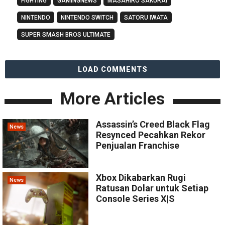
FIGHTING
GAMINGNEWS
MASAHIRO SAKURAI
NINTENDO
NINTENDO SWITCH
SATORU IWATA
SUPER SMASH BROS ULTIMATE
LOAD COMMENTS
More Articles
Assassin’s Creed Black Flag
News
Resynced Pecahkan Rekor
Penjualan Franchise
Xbox Dikabarkan Rugi
News
Ratusan Dolar untuk Setiap
Console Series X|S