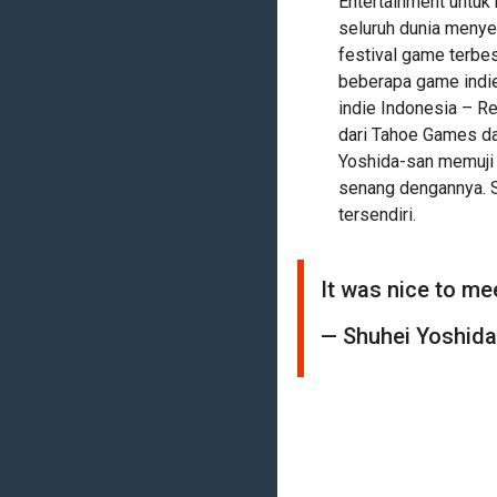
Entertainment untuk
seluruh dunia menyem
festival game terbes
beberapa game indie
indie Indonesia – R
dari Tahoe Games da
Yoshida-san memuji
senang dengannya. S
tersendiri.
It was nice to mee
— Shuhei Yoshid