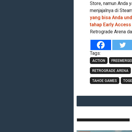
Store, namun Anda y
menjajalnya di Stea
yang bisa Anda undu
tahap Early Access
Retrograde Arena dan
Tags:
ACTION
FREEMERGE
RETROGRADE ARENA
TAHOE GAMES
TOGE