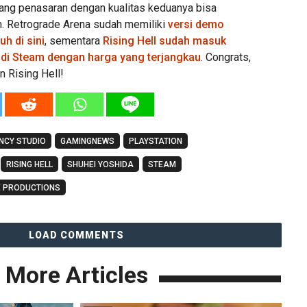
ang penasaran dengan kualitas keduanya bisa
m. Retrograde Arena sudah memiliki
versi demo
h di sini
, sementara
Rising Hell sudah masuk
 di Steam dengan harga yang terjangkau
. Congrats,
 Rising Hell!
NCY STUDIO
GAMINGNEWS
PLAYSTATION
RISING HELL
SHUHEI YOSHIDA
STEAM
 PRODUCTIONS
LOAD COMMENTS
More Articles