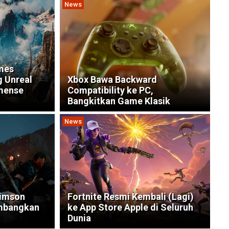
News
mes
 Unreal
Xbox Bawa Backward
mense
Compatibility ke PC,
Bangkitkan Game Klasik
News
rimson
Fortnite Resmi Kembali (Lagi)
imbangkan
ke App Store Apple di Seluruh
Dunia