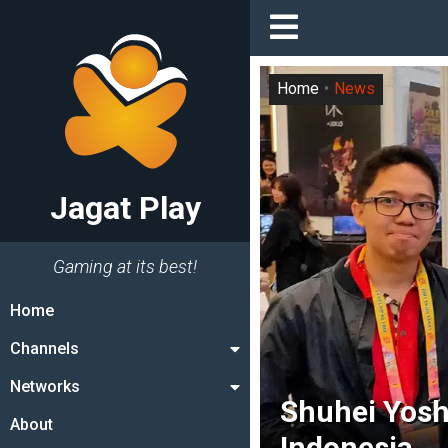
Home
News
Jagat Play
Gaming at its best!
Home
Channels
Networks
Shuhei Yosh
About
Indonesia