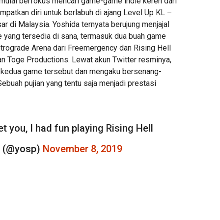
 mulai berfokus mencari game-game indie keren dari
patkan diri untuk berlabuh di ajang Level Up KL –
ar di Malaysia. Yoshida ternyata berujung menjajal
 yang tersedia di sana, termasuk dua buah game
etrograde Arena dari Freemergency dan Rising Hell
n Toge Productions. Lewat akun Twitter resminya,
 kedua game tersebut dan mengaku bersenang-
ebuah pujian yang tentu saja menjadi prestasi
t you, I had fun playing Rising Hell
a (@yosp)
November 8, 2019