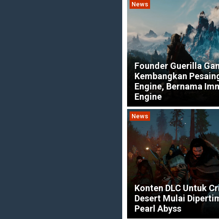
News
Founder Guerilla Ga
Kembangkan Pesaing
Engine, Bernama Im
Engine
News
Konten DLC Untuk C
Desert Mulai Dipert
Pearl Abyss