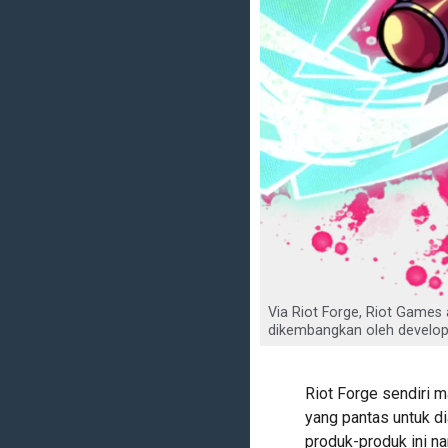
Via Riot Forge, Riot Games
dikembangkan oleh developer
Riot Forge sendiri 
yang pantas untuk d
produk-produk ini na