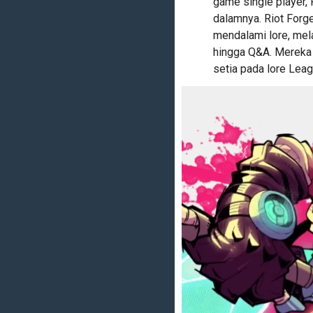
game single player,
dalamnya. Riot Forg
mendalami lore, mela
hingga Q&A. Mereka
setia pada lore Lea