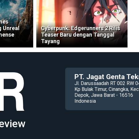
mes
 Unreal
Cyberpunk: Edgerunners 2 Rilis
mense
Teaser Baru dengan Tanggal
Tayang
PT. Jagat Genta Tek
Jl. Darussaadah RT 002 RW 0
Kp Bulak Timur, Cinangka, K
Depok, Jawa Barat - 16516
Indonesia
eview