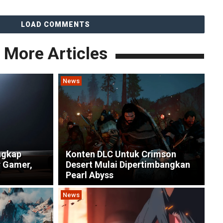
LOAD COMMENTS
More Articles
News
ngkap
Konten DLC Untuk Crimson
r Gamer,
Desert Mulai Dipertimbangkan
Pearl Abyss
News