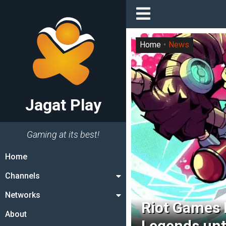
Home
News
Jagat Play
Gaming at its best!
Home
Channels
Networks
Riot Games 
About
Legends unt