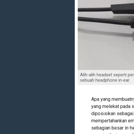
Alih-alih headset seperti 
sebuah headphone in-ear.
Apa yang membuatny
yang melekat pada id
diposisikan sebagai
mempertahankan emb
sebagian besar in-