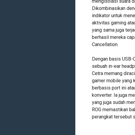
mengisolasi suara da
Dikombinasikan deng
indikator untuk mene
aktivitas gaming ata
yang sama juga terja
berhasil mereka cap
Cancellation.
Dengan basis USB-C 
sebuah in-ear headp
Cetra memang diraci
gamer mobile yang 
berbasis port ini at
konverter. Ia juga m
yang juga sudah me
ROG memastikan bah
perangkat tersebut s