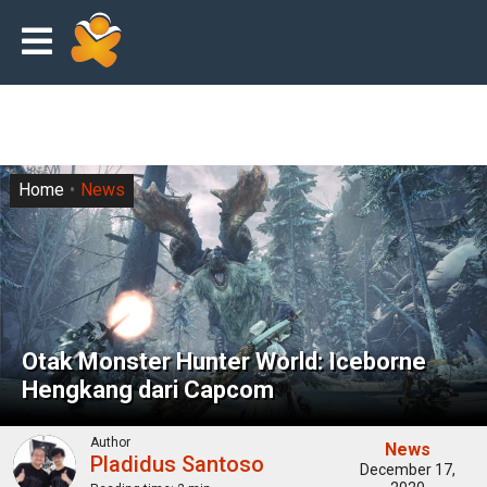
Home
News
Otak Monster Hunter World: Iceborne
Hengkang dari Capcom
Author
News
Pladidus Santoso
December 17,