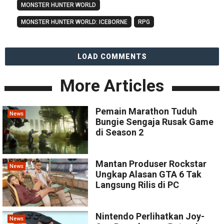
MONSTER HUNTER WORLD
MONSTER HUNTER WORLD: ICEBORNE
RPG
LOAD COMMENTS
More Articles
Pemain Marathon Tuduh
News
Bungie Sengaja Rusak Game
di Season 2
Mantan Produser Rockstar
News
Ungkap Alasan GTA 6 Tak
Langsung Rilis di PC
Nintendo Perlihatkan Joy-
News