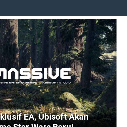
klusif EA, Ubisoft Akan
me Star Wars Baru!