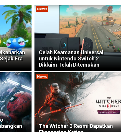
News
ikabarkan
Celah Keamanan Universal
Sejak Era
untuk Nintendo Switch 2
Diklaim Telah Ditemukan
News
co
mbangkan
The Witcher 3 Resmi Dapatkan