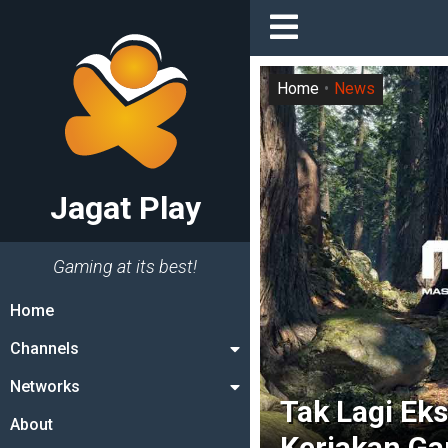
Home
News
Jagat Play
Gaming at its best!
Home
Channels
Networks
Tak Lagi Eks
About
Kerjakan Ga