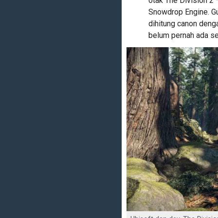
otak The Division 2
Snowdrop Engine. Gu
dihitung canon deng
belum pernah ada s