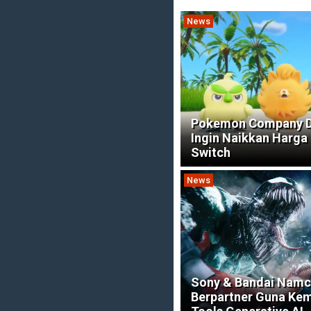
News
Pokemon Company D
Ingin Naikkan Harga 
Switch
News
Sony & Bandai Nam
Berpartner Guna Ke