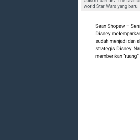
Ubisoft dan dev. The Divis
world Star Wars yang baru.
Sean Shopaw – Seni
Disney melemparkan 
sudah menjadi dan a
strategis Disney. N
memberikan “ruang” 