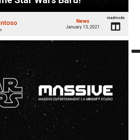
readmode
News
antoso
January 13, 2021
n