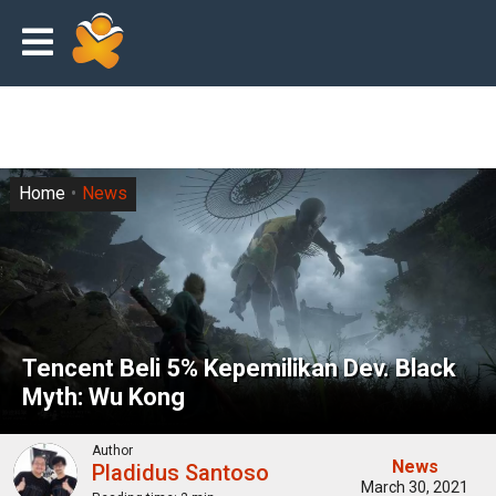
Home
News
Tencent Beli 5% Kepemilikan Dev. Black
Myth: Wu Kong
Author
News
Pladidus Santoso
March 30, 2021