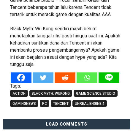
Game Science Studio – Yocar sendiri keluar dari
Tencent beberapa tahun lalu karena Tencent tidak
tertarik untuk meracik game dengan kualitas AAA.
Black Myth: Wu Kong sendiri masih belum
menetapkan tanggal rilis pasti hingga saat ini. Apakah
kehadiran suntikan dana dari Tencent ini akan
membantu proses pengembangannya? Apakah game
ini akan berjalan sesuai dengan hype yang ada? Kita
tunggu saja.
Tags:
ACTION
BLACK MYTH: WUKONG
GAME SCIENCE STUDIO
GAMINGNEWS
PC
TENCENT
UNREAL ENGINE 4
LOAD COMMENTS