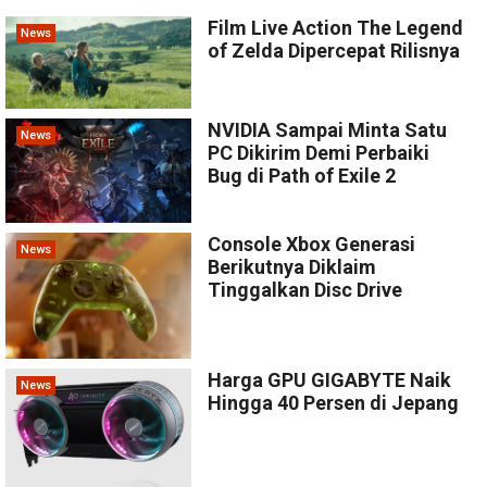
Film Live Action The Legend
News
of Zelda Dipercepat Rilisnya
NVIDIA Sampai Minta Satu
News
PC Dikirim Demi Perbaiki
Bug di Path of Exile 2
Console Xbox Generasi
News
Berikutnya Diklaim
Tinggalkan Disc Drive
Harga GPU GIGABYTE Naik
News
Hingga 40 Persen di Jepang