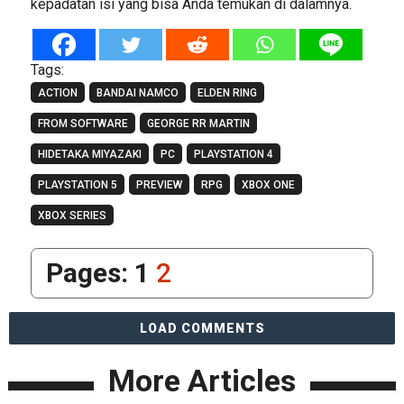
kepadatan isi yang bisa Anda temukan di dalamnya.
Tags:
ACTION
BANDAI NAMCO
ELDEN RING
FROM SOFTWARE
GEORGE RR MARTIN
HIDETAKA MIYAZAKI
PC
PLAYSTATION 4
PLAYSTATION 5
PREVIEW
RPG
XBOX ONE
XBOX SERIES
Pages:
1
2
LOAD COMMENTS
More Articles