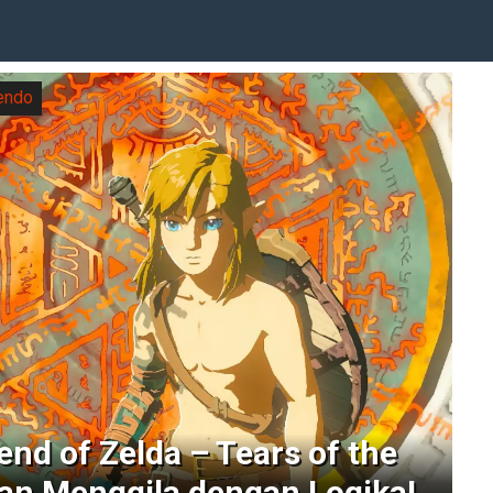
endo
nd of Zelda – Tears of the
an Menggila dengan Logika!