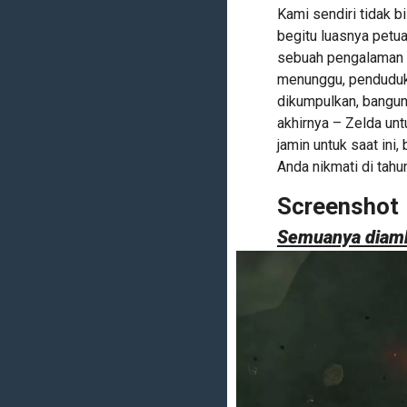
Kami sendiri tidak 
begitu luasnya petu
sebuah pengalaman y
menunggu, penduduk 
dikumpulkan, banguna
akhirnya – Zelda un
jamin untuk saat ini,
Anda nikmati di tahun
Screenshot
Semuanya diamb