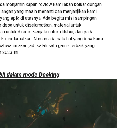
bisa menjamin kapan review kami akan keluar dengan
alangan yang masih menanti dan menjanjikan kami
ang epik di atasnya. Ada begitu misi sampingan
desa untuk diselamatkan, material untuk
n untuk diracik, senjata untuk dilebur, dan pada
tuk diselamatkan. Namun ada satu hal yang bisa kami
 bahwa ini akan jadi salah satu game terbaik yang
 2023 ini.
il dalam mode Docking