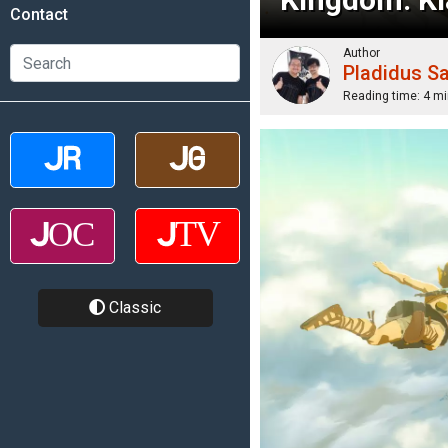
Contact
Author
Pladidus S
Reading time:
4 mi
Classic