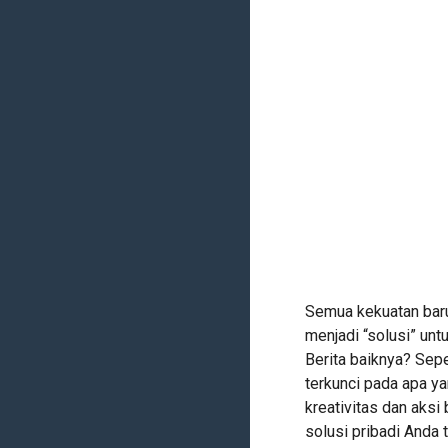
Semua kekuatan baru 
menjadi “solusi” unt
Berita baiknya? Sepe
terkunci pada apa y
kreativitas dan aksi
solusi pribadi Anda