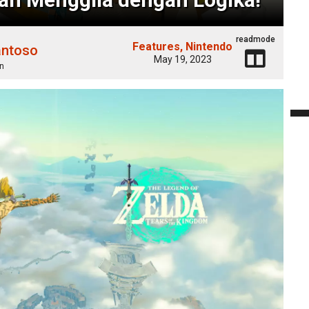
readmode
Features
Nintendo
antoso
May 19, 2023
n