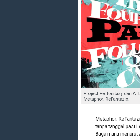
Project Re: Fantasy dari A
Metaphor: ReFantazio.
Metaphor: ReFantazi
tanpa tanggal pasti
Bagaimana menurut A