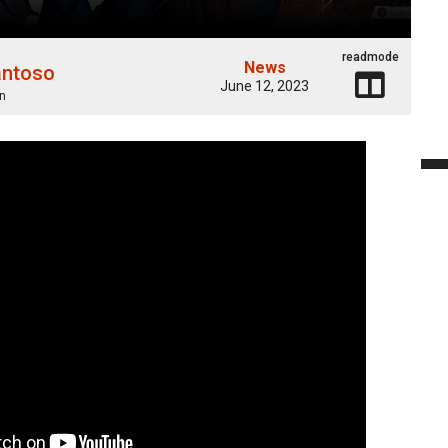
readmode
News
antoso
June 12, 2023
n