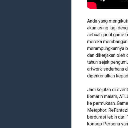
Anda yang mengikuti
akan asing lagi deng
sebuah judul game b
mereka membangun s
merampungkannya ber
dan dikerjakan oleh 
tahun sejak pengumu
artwork sederhana da
diperkenalkan kepad
Jadi kejutan di ev
kemarin malam, ATL
ke permukaan. Game 
Metaphor: ReFantazi
berdurasi lebih dari
konsep Persona yang