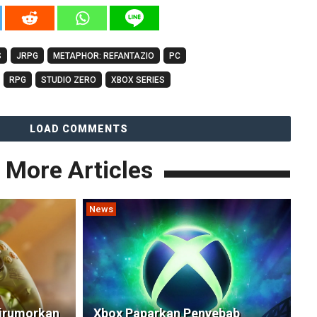
S
JRPG
METAPHOR: REFANTAZIO
PC
RPG
STUDIO ZERO
XBOX SERIES
LOAD COMMENTS
More Articles
News
Dirumorkan
Xbox Paparkan Penyebab