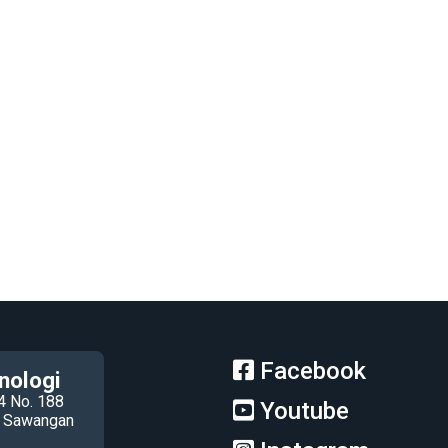
Facebook
nologi
4 No. 188
Youtube
ec Sawangan