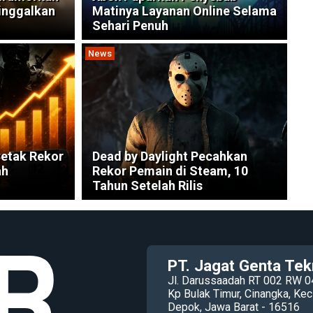
inggalkan
Matinya Layanan Online Selama
Sehari Penuh
News
etak Rekor
Dead by Daylight Pecahkan
ah
Rekor Pemain di Steam, 10
Tahun Setelah Rilis
PT. Jagat Genta Tek
Jl. Darussaadah RT 002 RW 0
Kp Bulak Timur, Cinangka, K
Depok, Jawa Barat - 16516