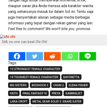
Jangan ragu untuk memberikan komentar, kritik,
maupun saran jika Anda merasa ada karakter wanita
yang seharusnya masuk ke dalam list ini. Tentu saja
juga menyertakan alasan sebagai media berbagai
informasi yang tepat dengan rekan gamer yang lain.
Feel free to comment! We won’t bite you..promise..
Still, no one can beat Chi-Chi!
Tags:
10 STRONGEST FEMALE CHARACTER
10 TOUGHEST FEMALE CHARACTER
BAYONETTA
BIG SISTERS
BIOSHOCK 2
CHUN LI
ELENA FISHER
FAITH
FINAL FANTASY VI
FREYA
GAMINGLIST
LARA CROFT
METAL GEAR SOLID 3: SNAKE EATER