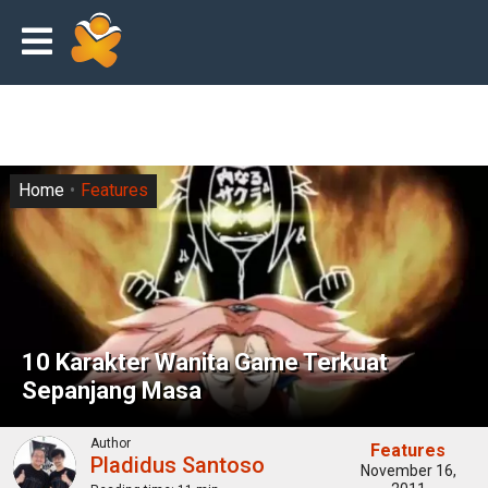
Home
Features
10 Karakter Wanita Game Terkuat
Sepanjang Masa
Author
Features
Pladidus Santoso
November 16,