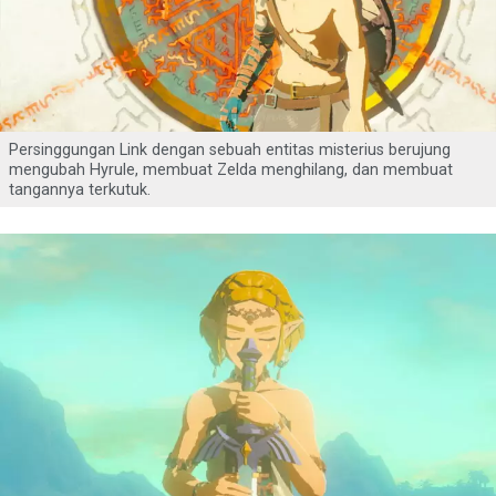
Persinggungan Link dengan sebuah entitas misterius berujung
mengubah Hyrule, membuat Zelda menghilang, dan membuat
tangannya terkutuk.