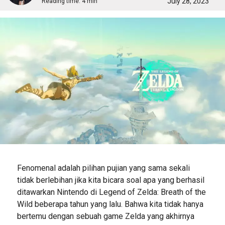
July 28, 2023
Reading time:
4 min
Fenomenal adalah pilihan pujian yang sama sekali
tidak berlebihan jika kita bicara soal apa yang berhasil
ditawarkan Nintendo di Legend of Zelda: Breath of the
Wild beberapa tahun yang lalu. Bahwa kita tidak hanya
bertemu dengan sebuah game Zelda yang akhirnya