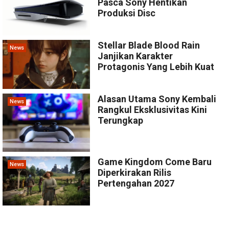
Pasca Sony Hentikan
Produksi Disc
Stellar Blade Blood Rain
News
Janjikan Karakter
Protagonis Yang Lebih Kuat
Alasan Utama Sony Kembali
News
Rangkul Eksklusivitas Kini
Terungkap
Game Kingdom Come Baru
News
Diperkirakan Rilis
Pertengahan 2027