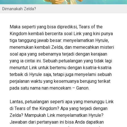
Dimanakah Zelda?
Maka seperti yang bisa diprediksi, Tears of the
Kingdom kembali bercerita soal Link yang kini punya
tiga tanggung jawab besar: menyelamatkan Hyrule,
menemukan kembali Zelda, dan memecahkan misteri
soal apa yang sebenarnya terjadi dengan kerajaan
yang ia cintai ini. Sebuah petualangan yang tidak lagi
menuntut Link untuk bertemu dengan ksatria-ksatria
terbaik di Hyrule saja, tetapi juga menyelami sebuah
perjalanan waktu yang kesemuanya berujung terikat
pada satu nama nan mencekam – Ganon.
Lantas, petualangan seperti apa yang menunggu Link
di Tears of the Kingdom? Apa yang terjadi dengan
Zelda? Mampukah Link menyelamatkan Hyrule?
Jawaban dari pertanyaan ini bisa Anda dapatkan