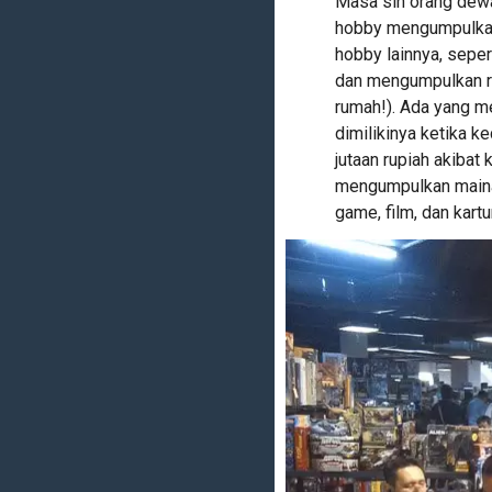
Masa sih orang dew
hobby mengumpulkan
hobby lainnya, sepe
dan mengumpulkan r
rumah!). Ada yang m
dimilikinya ketika k
jutaan rupiah akiba
mengumpulkan mainan
game, film, dan kartu