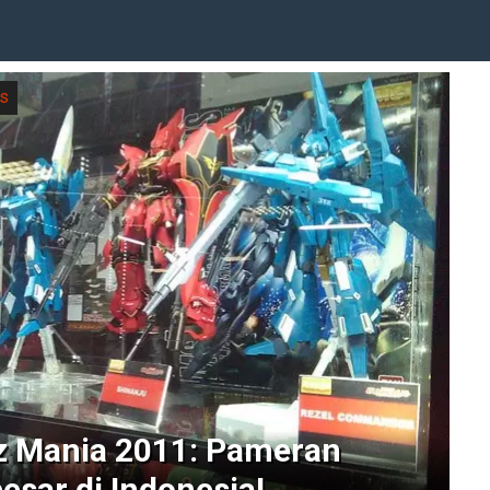
s
z Mania 2011: Pameran
esar di Indonesia!