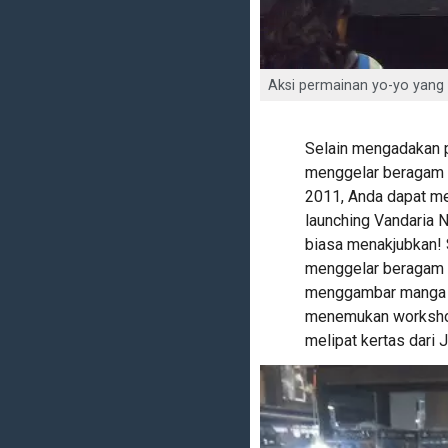
Aksi permainan yo-yo yang
Selain mengadakan 
menggelar beragam a
2011, Anda dapat me
launching Vandaria N
biasa menakjubkan! 
menggelar beragam k
menggambar manga (k
menemukan workshop
melipat kertas dari