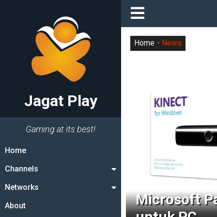
Home
News
Jagat Play
Gaming at its best!
Home
Channels
Networks
Microsoft P
About
untuk PC