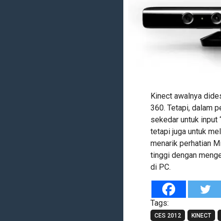
Kinect awalnya dide
360. Tetapi, dalam p
sekedar untuk input 
tetapi juga untuk m
menarik perhatian M
tinggi dengan meng
di PC.
Tags:
CES 2012
KINECT