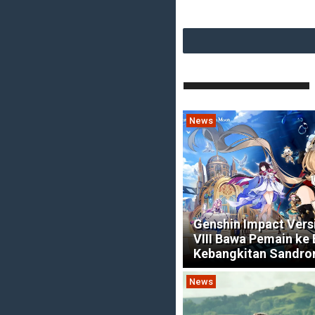
News
Genshin Impact Vers
VIII Bawa Pemain ke 
Kebangkitan Sandro
News