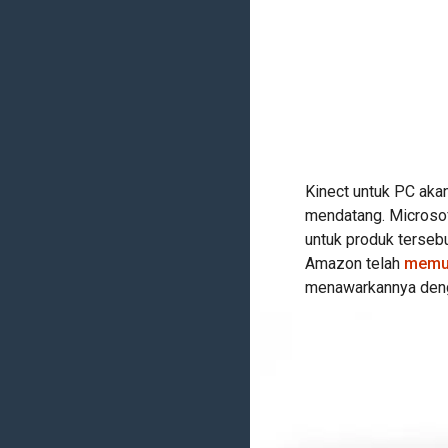
Kinect untuk PC akan
mendatang. Microsof
untuk produk tersebu
Amazon telah
memua
menawarkannya deng