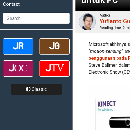
Contact
Author
Yufianto G
Reading time:
2 mi
Microsoft akhirnya
“
motion-sensing”
and
penggunaan pada 
Steve Ballmer, dala
Electronic Show (CE
Classic