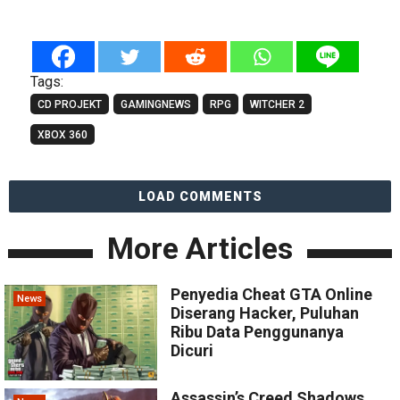
Tags:
CD PROJEKT
GAMINGNEWS
RPG
WITCHER 2
XBOX 360
LOAD COMMENTS
More Articles
Penyedia Cheat GTA Online
News
Diserang Hacker, Puluhan
Ribu Data Penggunanya
Dicuri
Assassin’s Creed Shadows