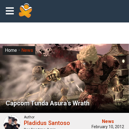
Home
News
Capcom Tunda Asura’s Wrath
Author
News
Pladidus Santoso
February 10, 2012