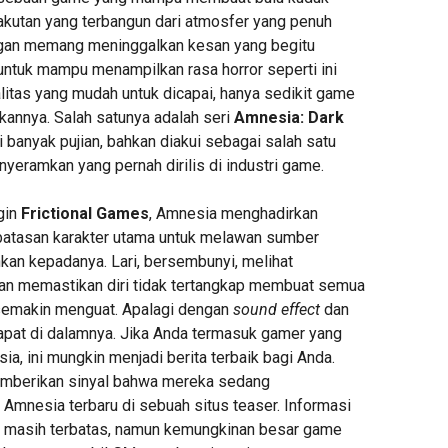
akutan yang terbangun dari atmosfer yang penuh
ngan memang meninggalkan kesan yang begitu
untuk mampu menampilkan rasa horror seperti ini
litas yang mudah untuk dicapai, hanya sedikit game
annya. Salah satunya adalah seri
Amnesia: Dark
banyak pujian, bahkan diakui sebagai salah satu
yeramkan yang pernah dirilis di industri game.
ngin
Frictional Games
, Amnesia menghadirkan
rbatasan karakter utama untuk melawan sumber
kan kepadanya. Lari, bersembunyi, melihat
 dan memastikan diri tidak tertangkap membuat semua
 semakin menguat. Apalagi dengan
sound effect
dan
apat di dalamnya. Jika Anda termasuk gamer yang
ia, ini mungkin menjadi berita terbaik bagi Anda.
emberikan sinyal bahwa mereka sedang
Amnesia terbaru di sebuah situs teaser. Informasi
 masih terbatas, namun kemungkinan besar game