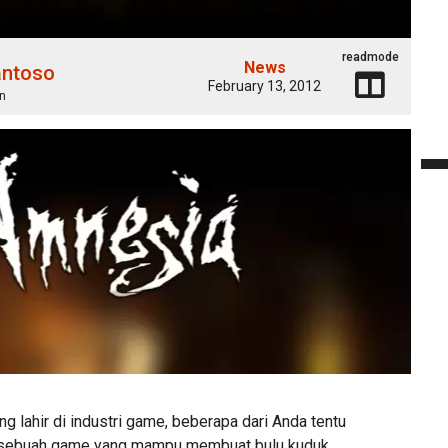
readmode
News
antoso
February 13, 2012
n
 lahir di industri game, beberapa dari Anda tentu
sebuah game yang mampu membuat bulu kuduk