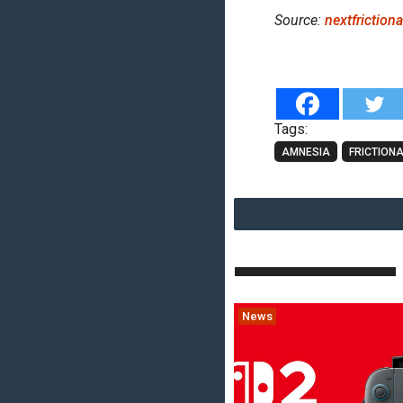
Source:
nextfriction
Tags:
AMNESIA
FRICTION
News