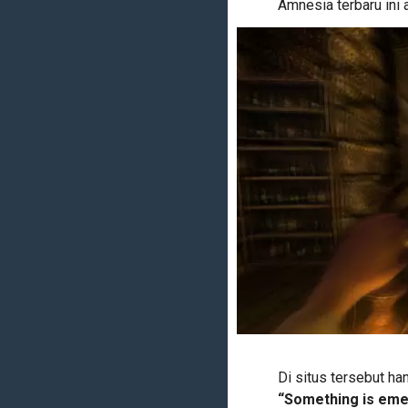
Amnesia terbaru ini
Di situs tersebut ha
“Something is emer