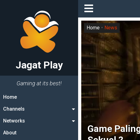
Home
News
Jagat Play
Gaming at its best!
Home
Channels
Networks
Game Palin
About
Sekuel ?