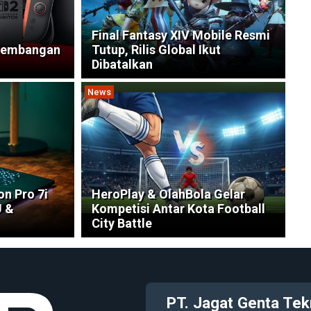
Final Fantasy XIV Mobile Resmi
gembangan
Tutup, Rilis Global Ikut
Dibatalkan
News
n Pro 7i
HeroPlay & OlahBola Gelar
U &
Kompetisi Antar Kota Football
City Battle
PT. Jagat Genta Tek