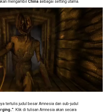
 akan mengambil
China s
ebagai setting utama.
nya tertulis judul besar Amnesia dan sub-judul
ging..”
. Klik di tulisan Amnesia akan secara