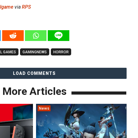
algame
via
RPS
AL GAMES
GAMINGNEWS
HORROR
LOAD COMMENTS
More Articles
News