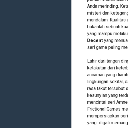
Anda merinding. Ket
misteri dan ketega
mendalam. Kualitas 
bukanlah sebuah kua
yang mampu melakuk
Decent
yang menuai 
seri game paling men
Lahir dari tangan di
ketakutan dari kete
ancaman yang diarah
lingkungan sekitar,
rasa takut tersebut
kesunyian yang terd
mencintai seri Amnes
Frictional Games m
mempersiapkan seri 
yang digali memang