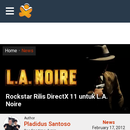
Home
News
Rockstar Rilis DirectX 11 untuk L.A.
Noire
Author
News
Pladidus Santoso
February 17, 2012