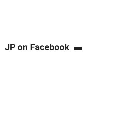
JP on Facebook