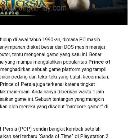
idup di awal tahun 1990-an, dimana PC masih
nyimpanan disket besar dan DOS masih merajai
uter, tentu mengenal game yang satu ini. Benar
ame yang mampu mengalahkan popularitas
Prince of
Ia menghadirkan sebuah game platform yang tampil
inan pedang dan teka-teki yang butuh kecermatan.
 Prince of Persia juga terkenal karena tingkat
dak main-main. Anda hanya diberikan waktu 1 jam
saikan game ini. Sebuah tantangan yang mungkin
ikan oleh mereka yang disebut “hardcore gamer” di
f Persia (POP) sendiri bangkit kembali setelah
kan seri terbaru “Sands of Time” di Playstation 2