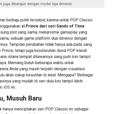
n juga dibangun dengan model tiga dimensi
an berbaju putih tersebut, karena untuk POP Classic
 menggunakan
si Prince dari seri Sands of Time
.
sung plot yang sama, mekanisme gameplay yang
 sama, sebuah game platform dua dimensi dengan
mnya. Tampilan perubahan tidak hanya ada pada sang
 Prince, tetapi juga keseluruhan dunia POP klasik
sana istana tempat ditawannya sang putri kini tampil
kaya. Memang butuh beberapa waktu untuk
rena Anda yang masih terpatri dengan visualiasi
lu akan cukup kesulitan di awal. Mengapa? Berbagai
asinya yang mudah di seri dulu kini tampil lebih
 iOS ini.
u, Musuh Baru
ak hanya menciptakan seri POP Classic ini sebagai