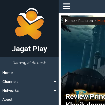
Home
Features
Mobi
Jagat Play
Gaming at its best!
Home
Channels
Networks
Review Princ
About
Klasik deng