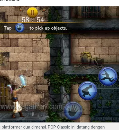
platformer dua dimensi, POP Classic ini datang dengan