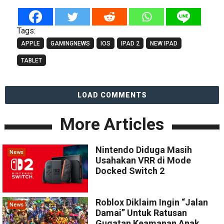
Tags:
APPLE
GAMINGNEWS
IOS
IPAD 2
NEW IPAD
TABLET
LOAD COMMENTS
More Articles
Nintendo Diduga Masih
News
Usahakan VRR di Mode
Docked Switch 2
Roblox Diklaim Ingin “Jalan
News
Damai” Untuk Ratusan
Gugatan Keamanan Anak