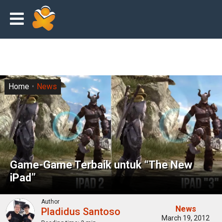
Home
News
Game-Game Terbaik untuk “The New
iPad”
Author
News
Pladidus Santoso
March 19, 2012