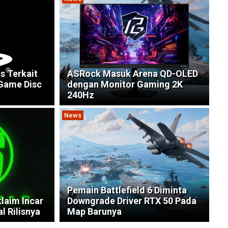
s Terkait
ASRock Masuk Arena QD-OLED
 Game Disc
dengan Monitor Gaming 2K
240Hz
News
Pemain Battlefield 6 Diminta
laim Incar
Downgrade Driver RTX 50 Pada
l Rilisnya
Map Barunya