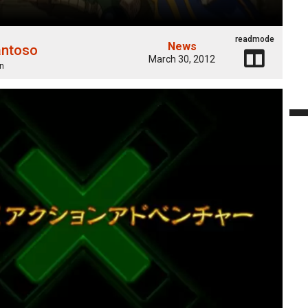
readmode
News
antoso
March 30, 2012
n