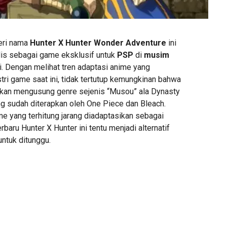
eri nama
Hunter X Hu
nter Wonder Adventure
ini
ilis sebagai game eksklusif untuk
PSP
di
musim
i. Dengan melihat tren adaptasi anime yang
ri game saat ini, tidak tertutup kemungkinan bahwa
 akan mengusung genre sejenis “Musou” ala Dynasty
ng sudah diterapkan oleh One Piece dan Bleach.
e yang terhitung jarang diadaptasikan sebagai
rbaru Hunter X Hunter ini tentu menjadi alternatif
ntuk ditunggu.