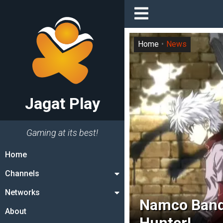
Home
News
Jagat Play
Gaming at its best!
Home
Channels
Networks
Namco Band
About
Hunter!