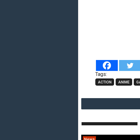
Tags:
ACTION
ANIME
G
News