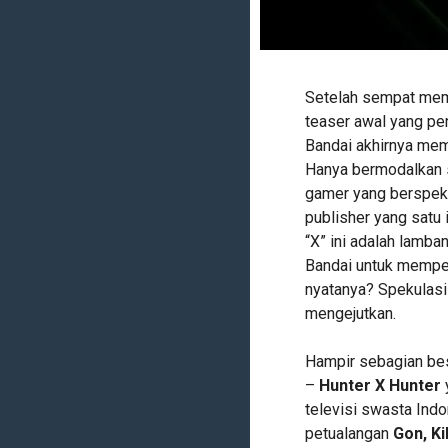
Setelah sempat mem
teaser awal yang pe
Bandai akhirnya mem
Hanya bermodalkan s
gamer yang berspeku
publisher yang satu
“X” ini adalah lam
Bandai untuk memper
nyatanya? Spekulasi 
mengejutkan.
Hampir sebagian bes
–
Hunter X Hunter
televisi swasta Ind
petualangan
Gon, Ki