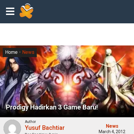
Home
News
Prodigy Hadirkan 3 Game Baru!
Author
News
Yusuf Bachtiar
March 4, 2012