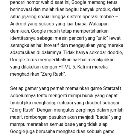
pencari nomor wahid saat ini, Google memang terus
berinovasi dan melahirkan begitu banyak produk, dari
situs jejaring sosial hingga sistem operasi mobile –
Android yang sukses yang luar biasa. Walaupun
demikian, Google masih tetap mempertahankan
identitasnya sebagai mesin pencari yang “unik” lewat
serangkaian hal inovatif dan mengejutkan yang mereka
adaptasikan di dalamnya. Tidak hanya sekedar doodle,
Google terus memperlihatkan hal-hal menakjubkan
yang dilakukan dengan HTML 5. Kali ini mereka
menghadirkan “Zerg Rush”.
Setiap gamer yang pernah memainkan game Starcraft
sebelumnya tentu mengerti mimpi buruk yang dapat
timbul jika menghadapi situasi yang disebut sebagai
“Zerg Rush”. Dengan mengutus zerglings dalam jumlah
masif, rombongan pasukan akan menjadi “badai” yang
mampu meratakan semua base yang tidak siap.
Google juga berusaha menghadirkan sebuah game