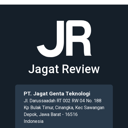
Jagat Review
PT. Jagat Genta Teknologi
Jl. Darussaadah RT 002 RW 04 No. 188
Kp Bulak Timur, Cinangka, Kec Sawangan
Depok, Jawa Barat - 16516
Indonesia