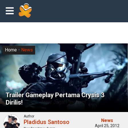
Home
News
Trailer Gameplay Pertama Crysis 3
Dirilis!
Author
News
Pladidus Santoso
April 25, 2012