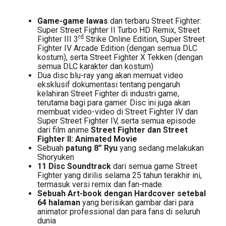
Game-game lawas
dan terbaru Street Fighter:
Super Street Fighter II Turbo HD Remix, Street
rd
Fighter III 3
Strike Online Edition, Super Street
Fighter IV Arcade Edition (dengan semua DLC
kostum), serta Street Fighter X Tekken (dengan
semua DLC karakter dan kostum)
Dua disc blu-ray yang akan memuat video
eksklusif dokumentasi tentang pengaruh
kelahiran Street Fighter di industri game,
terutama bagi para gamer. Disc ini juga akan
membuat video-video di Street Fighter IV dan
Super Street Fighter IV, serta semua episode
dari film anime
Street Fighter dan Street
Fighter II: Animated Movie
Sebuah
patung 8” Ryu
yang sedang melakukan
Shoryuken
11 Disc Soundtrack
dari semua game Street
Fighter yang dirilis selama 25 tahun terakhir ini,
termasuk versi remix dan fan-made.
Sebuah Art-book dengan Hardcover setebal
64 halaman
yang berisikan gambar dari para
animator professional dan para fans di seluruh
dunia