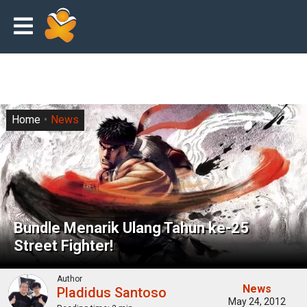
Home
News
Bundle Menarik Ulang Tahun ke-25
Street Fighter!
Author
News
Pladidus Santoso
May 24, 2012