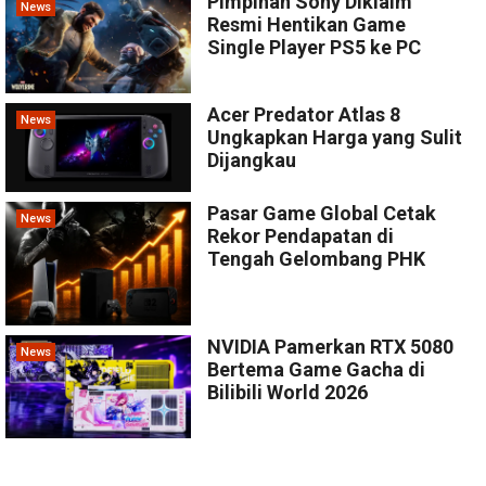
Pimpinan Sony Diklaim
News
Resmi Hentikan Game
Single Player PS5 ke PC
Acer Predator Atlas 8
News
Ungkapkan Harga yang Sulit
Dijangkau
Pasar Game Global Cetak
News
Rekor Pendapatan di
Tengah Gelombang PHK
NVIDIA Pamerkan RTX 5080
News
Bertema Game Gacha di
Bilibili World 2026